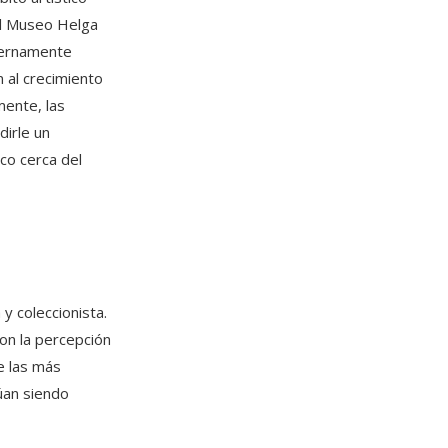
del Museo Helga
ternamente
 al crecimiento
mente, las
dirle un
co cerca del
y coleccionista.
on la percepción
e las más
úan siendo