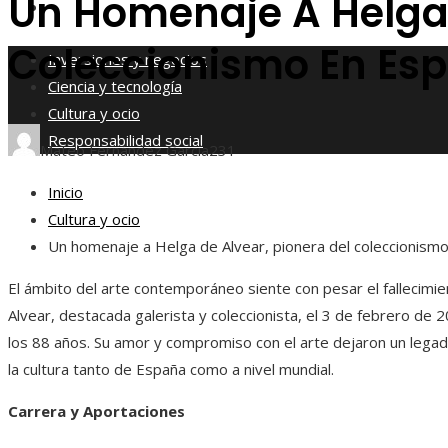
Un Homenaje A Helga 
Responsabilidad social
Coleccionismo En Es
Inversiones y negocios
Ciencia y tecnología
Cultura y ocio
Responsabilidad social
Mateo Fernández García
231
Inicio
Cultura y ocio
Un homenaje a Helga de Alvear, pionera del coleccionism
El ámbito del arte contemporáneo siente con pesar el fallecimi
Alvear, destacada galerista y coleccionista, el 3 de febrero de 
los 88 años. Su amor y compromiso con el arte dejaron un lega
la cultura tanto de España como a nivel mundial.
Carrera y Aportaciones