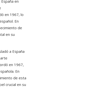
a España en
e
dó en 1967, lo
 español. En
lecimiento de
tal en su
asladó a España
 arte
Mordó en 1967,
española. En
cimiento de esta
el crucial en su