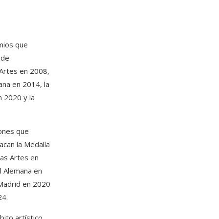
emios que
 de
 Artes en 2008,
ana en 2014, la
n 2020 y la
dones que
tacan la Medalla
las Artes en
al Alemana en
 Madrid en 2020
24.
ito artístico