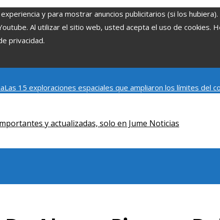
experiencia y para mostrar anuncios publicitarios (si los hubiera)
tube. Al utilizar el sitio web, usted acepta el uso de cookies. 
de privacidad.
ia
Las 15 exploraciones espaciales que ampliaron los límites del
Modelos de desarrollo sostenible basados en la economía azul en
mportantes y actualizadas, solo en Jume Noticias