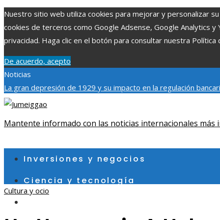
Nuestro sitio web utiliza cookies para mejorar y personalizar su 
cookies de terceros como Google Adsense, Google Analytics y You
privacidad. Haga clic en el botón para consultar nuestra Política 
De acuerdo, acepto
Noticias
La gran depresión de 1929 y su impacto en la regulación bancar
individuales más grandes y su impacto en la ciencia y tecnología
contribuye a un consumo eficiente en Egipto
Mantente informado con las noticias internacionales más i
jueves, agosto 6
Inversiones y negocios
Ciencia y tecnología
Cultura y ocio
Cultura y ocio