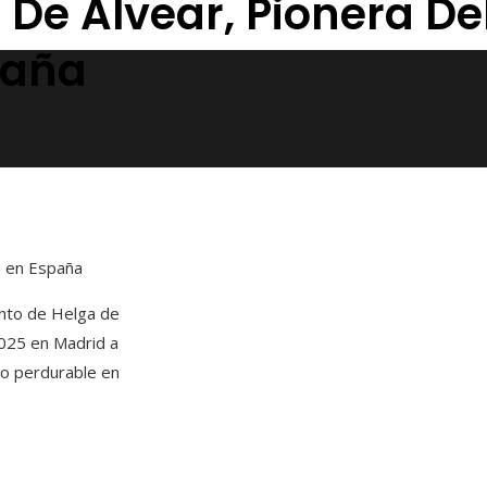
De Alvear, Pionera De
paña
o en España
ento de Helga de
2025 en Madrid a
do perdurable en