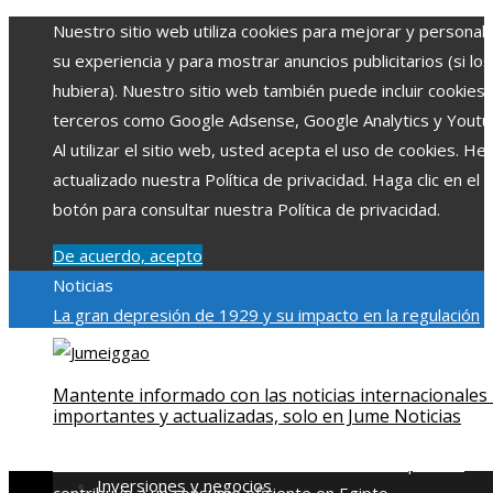
Nuestro sitio web utiliza cookies para mejorar y personali
su experiencia y para mostrar anuncios publicitarios (si los
hubiera). Nuestro sitio web también puede incluir cookies
terceros como Google Adsense, Google Analytics y Youtu
Al utilizar el sitio web, usted acepta el uso de cookies. H
actualizado nuestra Política de privacidad. Haga clic en el
botón para consultar nuestra Política de privacidad.
De acuerdo, acepto
Noticias
La gran depresión de 1929 y su impacto en la regulación
bancaria
Las 15 exploraciones espaciales que ampliaron lo
límites del conocimiento humano
Las 15 donaciones
Mantente informado con las noticias internacionales
individuales más grandes y su impacto en la ciencia y
importantes y actualizadas, solo en Jume Noticias
tecnología
Modelos de desarrollo sostenible basados en l
economía azul en Belice
Cómo la estabilidad de precios
Inversiones y negocios