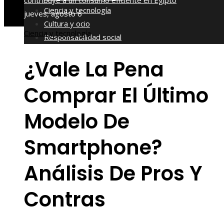
contribuye a un consumo eficiente en Egipto
Ciencia y tecnología
jueves, agosto 6
Cultura y ocio
Ciencia y tecnología
Responsabilidad social
¿Vale La Pena
Comprar El Último
Modelo De
Smartphone?
Análisis De Pros Y
Contras