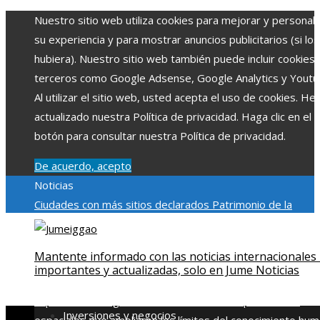
Nuestro sitio web utiliza cookies para mejorar y personali
su experiencia y para mostrar anuncios publicitarios (si los
hubiera). Nuestro sitio web también puede incluir cookies
terceros como Google Adsense, Google Analytics y Youtu
Al utilizar el sitio web, usted acepta el uso de cookies. H
actualizado nuestra Política de privacidad. Haga clic en el
botón para consultar nuestra Política de privacidad.
De acuerdo, acepto
Noticias
Ciudades con más sitios declarados Patrimonio de la
Humanidad y su importancia
Impacto económico y social de
estacionalidad turística en Montenegro
Claves para aumen
Mantente informado con las noticias internacionales
la inversión productiva y reducir la fragmentación económi
importantes y actualizadas, solo en Jume Noticias
en Bosnia y Herzegovina
La gran depresión de 1929 y su
impacto en la regulación bancaria
Las 15 exploraciones
Inversiones y negocios