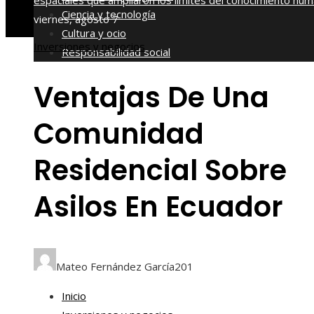
espaciales que ampliaron los límites del conocimiento hu
Ciencia y tecnología
viernes, agosto 7
Cultura y ocio
Inversiones y negocios
Responsabilidad social
Ventajas De Una
Comunidad
Residencial Sobre
Asilos En Ecuador
Mateo Fernández García
201
Inicio