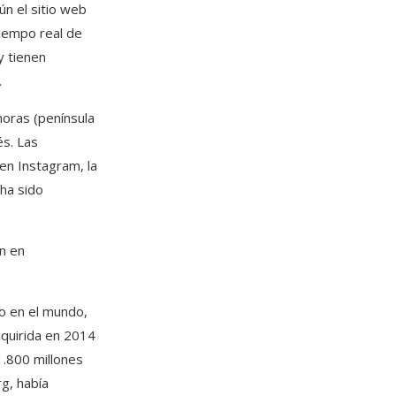
ún el sitio web
tiempo real de
y tienen
.
horas (península
és. Las
en Instagram, la
ha sido
n en
o en el mundo,
dquirida en 2014
1.800 millones
g, había