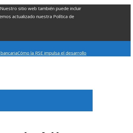
. Nuestro sitio web también puede incluir
Hemos actualizado nuestra Política de
 bancaria
Cómo la RSE impulsa el desarrollo
escena post-créditos de Spider-Man: Brand