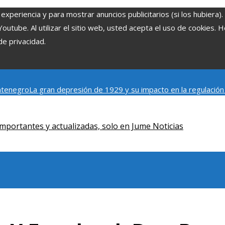
experiencia y para mostrar anuncios publicitarios (si los hubiera)
tube. Al utilizar el sitio web, usted acepta el uso de cookies. 
de privacidad.
ontenegro
La gran depresión de 1929 y su impacto en la regulación
s cortos en TikTok para atraer a usuarios jóvenes
Qué revela la 
mportantes y actualizadas, solo en Jume Noticias