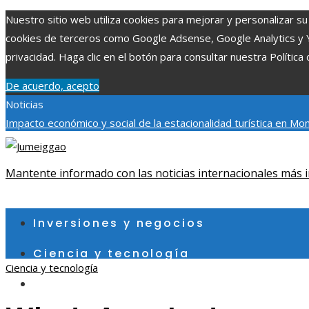
Nuestro sitio web utiliza cookies para mejorar y personalizar su 
cookies de terceros como Google Adsense, Google Analytics y You
privacidad. Haga clic en el botón para consultar nuestra Política 
De acuerdo, acepto
Noticias
Impacto económico y social de la estacionalidad turística en M
social y ambiental en comunidades chilenas
Disney impulsa video
New Day sobre la expansión del MCU
Mantente informado con las noticias internacionales más i
domingo, agosto 9
Inversiones y negocios
Ciencia y tecnología
Ciencia y tecnología
Cultura y ocio