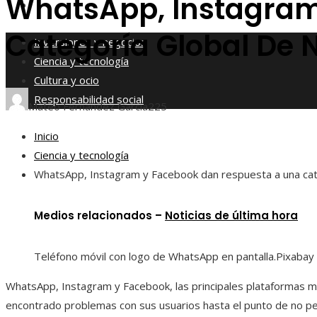
WhatsApp, Instagram
Responsabilidad social
Categoría Global De N
Inversiones y negocios
Ciencia y tecnología
Cultura y ocio
Responsabilidad social
Mateo Fernández García
225
Inicio
Ciencia y tecnología
WhatsApp, Instagram y Facebook dan respuesta a una cate
Medios relacionados –
Noticias de última hora
Teléfono móvil con logo de WhatsApp en pantalla.
Pixabay
WhatsApp, Instagram y Facebook, las principales plataformas m
encontrado problemas con sus usuarios hasta el punto de no per