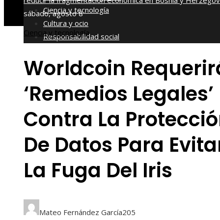
reducir la fragmentación económica en Bosnia y Herzegov
Ciencia y tecnología
sábado, agosto 8
Cultura y ocio
Ciencia y tecnología
Responsabilidad social
Worldcoin Requerir
‘remedios Legales’
Contra La Protecci
De Datos Para Evita
La Fuga Del Iris
Mateo Fernández García
205