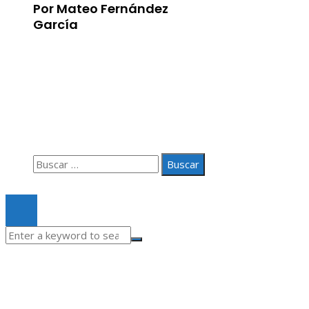
Por Mateo Fernández
García
Información
Aviso Legal
Quiénes somos
Contacto
Buscar:
© 2020 Todos los derechos Reservados.