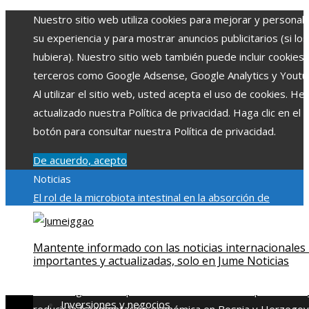
Nuestro sitio web utiliza cookies para mejorar y personali
su experiencia y para mostrar anuncios publicitarios (si los
hubiera). Nuestro sitio web también puede incluir cookies
terceros como Google Adsense, Google Analytics y Youtu
Al utilizar el sitio web, usted acepta el uso de cookies. H
actualizado nuestra Política de privacidad. Haga clic en el
botón para consultar nuestra Política de privacidad.
De acuerdo, acepto
Noticias
El rol de la microbiota intestinal en la absorción de
nutrientes
Reformas regulatorias derivadas de desastres
industriales emblemáticos
Ciudades con más sitios declar
Mantente informado con las noticias internacionales
Patrimonio de la Humanidad y su importancia
Impacto
importantes y actualizadas, solo en Jume Noticias
económico y social de la estacionalidad turística en
Montenegro
Claves para aumentar la inversión productiva 
Inversiones y negocios