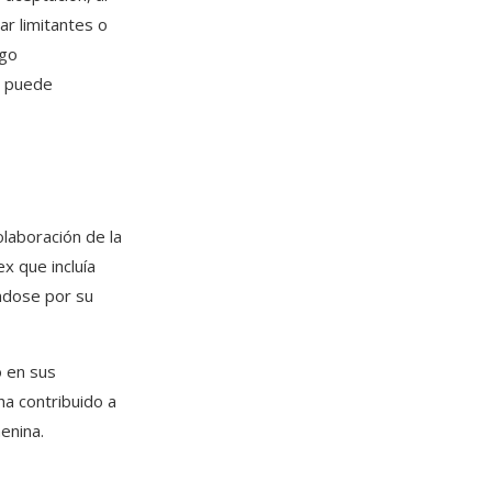
ar limitantes o
ogo
a puede
olaboración de la
x que incluía
ndose por su
o en sus
a contribuido a
enina.