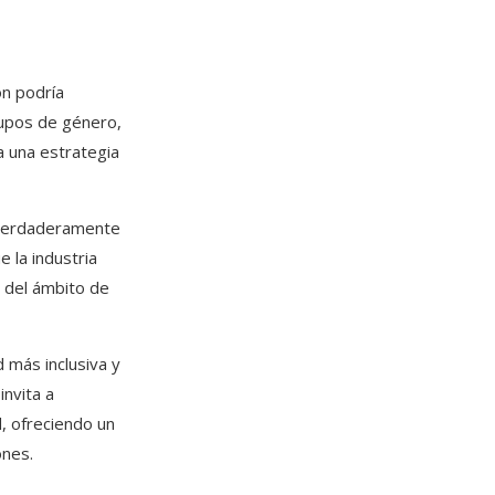
n podría
grupos de género,
 una estrategia
n verdaderamente
 la industria
o del ámbito de
 más inclusiva y
invita a
d, ofreciendo un
ones.