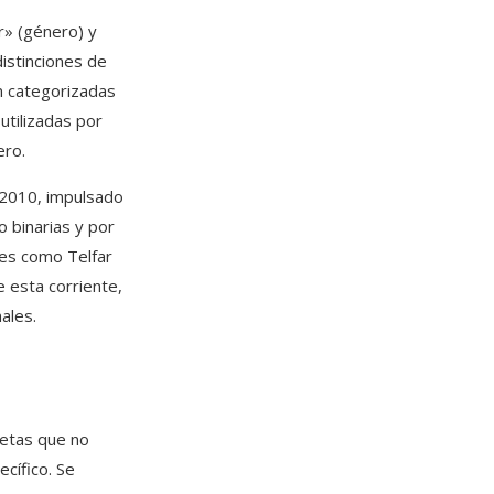
r» (género) y
distinciones de
n categorizadas
tilizadas por
ero.
 2010, impulsado
 binarias y por
res como Telfar
 esta corriente,
ales.
uetas que no
ecífico. Se