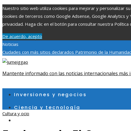
Nuestro sitio web utiliza cookies para mejorar y personalizar su 
cookies de terceros como Google Adsense, Google Analytics y You
privacidad. Haga clic en el botón para consultar nuestra Política 
De acuerdo, acepto
Noticias
Ciudades con más sitios declarados Patrimonio de la Humanidad
aumentar la inversión productiva y reducir la fragmentación ec
exploraciones espaciales que ampliaron los límites del conocim
Mantente informado con las noticias internacionales más i
viernes, agosto 7
Inversiones y negocios
Ciencia y tecnología
Cultura y ocio
Cultura y ocio