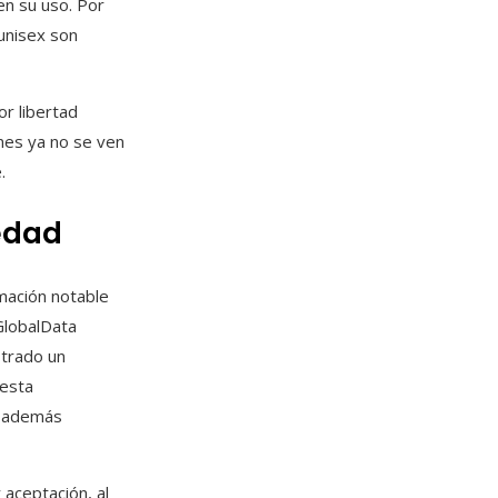
en su uso. Por
 unisex son
r libertad
nes ya no se ven
.
iedad
mación notable
GlobalData
strado un
 esta
e además
aceptación, al