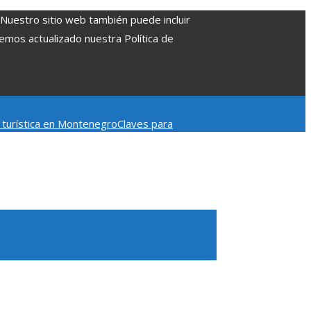
. Nuestro sitio web también puede incluir
Hemos actualizado nuestra Política de
d turística en Montenegro
Claves para
mpacto en la regulación bancaria
Las 15