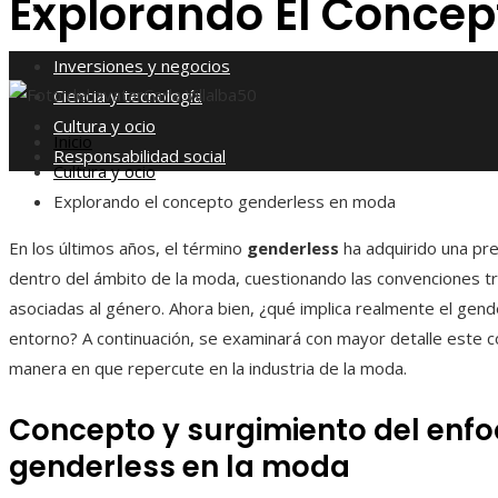
Explorando El Concep
Responsabilidad social
Inversiones y negocios
Carla Villalba
50
Ciencia y tecnología
Cultura y ocio
Inicio
Responsabilidad social
Cultura y ocio
Explorando el concepto genderless en moda
En los últimos años, el término
genderless
ha adquirido una pre
dentro del ámbito de la moda, cuestionando las convenciones tr
asociadas al género. Ahora bien, ¿qué implica realmente el gen
entorno? A continuación, se examinará con mayor detalle este c
manera en que repercute en la industria de la moda.
Concepto y surgimiento del enf
genderless en la moda