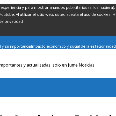
experiencia y para mostrar anuncios publicitarios (si los hubiera)
tube. Al utilizar el sitio web, usted acepta el uso de cookies. 
de privacidad.
 y su importancia
Impacto económico y social de la estacionalida
onómica en Bosnia y Herzegovina
La gran depresión de 1929 y su i
iento humano
mportantes y actualizadas, solo en Jume Noticias