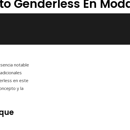
to Genderless En Mod
sencia notable
adicionales
derless en este
oncepto y la
oque