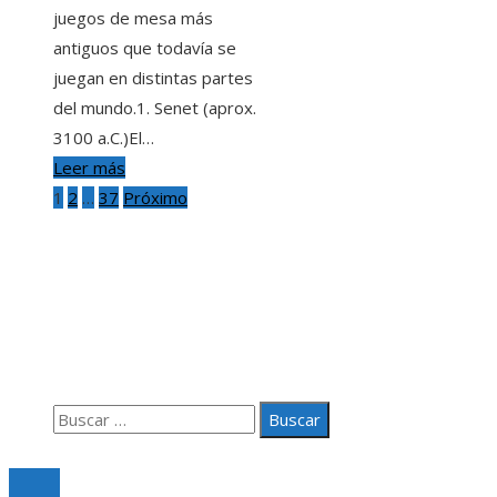
juegos de mesa más
antiguos que todavía se
juegan en distintas partes
del mundo.1. Senet (aprox.
3100 a.C.)El…
Leer más
Paginación
1
2
…
37
Próximo
de
Información
entradas
Aviso Legal
Quiénes somos
Contacto
Buscar:
© 2020 Todos los derechos Reservados.