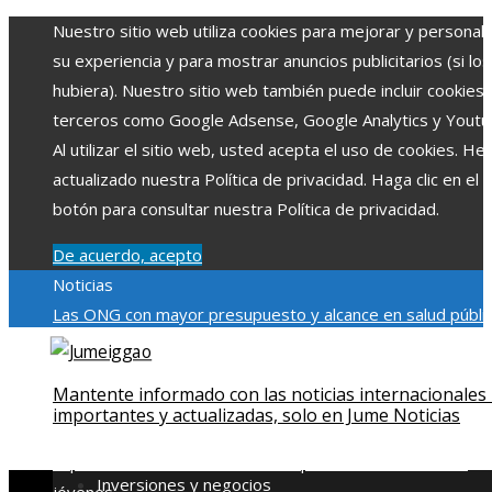
Nuestro sitio web utiliza cookies para mejorar y personali
su experiencia y para mostrar anuncios publicitarios (si los
hubiera). Nuestro sitio web también puede incluir cookies
terceros como Google Adsense, Google Analytics y Youtu
Al utilizar el sitio web, usted acepta el uso de cookies. H
actualizado nuestra Política de privacidad. Haga clic en el
botón para consultar nuestra Política de privacidad.
De acuerdo, acepto
Noticias
Las ONG con mayor presupuesto y alcance en salud públic
educación
Impacto económico y social de la estacionalidad
turística en Montenegro
La gran depresión de 1929 y su
Mantente informado con las noticias internacionales
impacto en la regulación bancaria
Cómo la RSE impulsa el
importantes y actualizadas, solo en Jume Noticias
desarrollo social y ambiental en comunidades chilenas
Dis
impulsa videos cortos en TikTok para atraer a usuarios
Inversiones y negocios