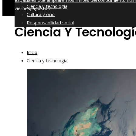
espaciales que ampliaron los límites del conocimiento hu
Ciencia y tecnología
viernes, agosto 7
Cultura y ocio
Responsabilidad social
Ciencia Y Tecnolog
Inicio
Ciencia y tecnología