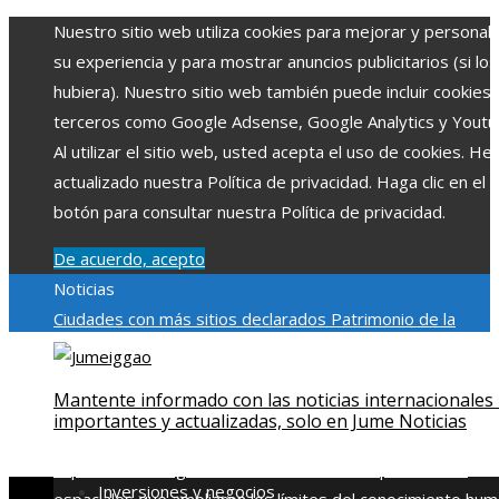
Nuestro sitio web utiliza cookies para mejorar y personali
su experiencia y para mostrar anuncios publicitarios (si los
hubiera). Nuestro sitio web también puede incluir cookies
terceros como Google Adsense, Google Analytics y Youtu
Al utilizar el sitio web, usted acepta el uso de cookies. H
actualizado nuestra Política de privacidad. Haga clic en el
botón para consultar nuestra Política de privacidad.
De acuerdo, acepto
Noticias
Ciudades con más sitios declarados Patrimonio de la
Humanidad y su importancia
Impacto económico y social de
estacionalidad turística en Montenegro
Claves para aumen
Mantente informado con las noticias internacionales
la inversión productiva y reducir la fragmentación económi
importantes y actualizadas, solo en Jume Noticias
en Bosnia y Herzegovina
La gran depresión de 1929 y su
impacto en la regulación bancaria
Las 15 exploraciones
Inversiones y negocios