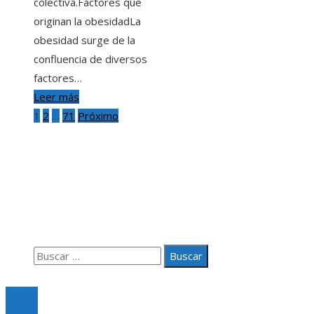
colectiva.Factores que
originan la obesidadLa
obesidad surge de la
confluencia de diversos
factores…
Leer más
Paginación
1
2
…
71
Próximo
de
Información
entradas
Aviso Legal
Quiénes somos
Contacto
Buscar:
© 2020 Todos los derechos Reservados.