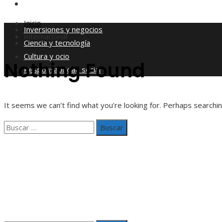
Responsabilidad social
Inicio
Inversiones y negocios
Internacional
Ciencia y tecnología
Cultura y ocio
Nothing Found
Responsabilidad social
It seems we can’t find what you’re looking for. Perhaps searchin
Buscar:
Información
Aviso Legal
Quiénes somos
Contacto