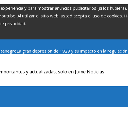
experiencia y para mostrar anuncios publicitarios (si los hubiera)
tube. Al utilizar el sitio web, usted acepta el uso de cookies. 
de privacidad.
ontenegro
La gran depresión de 1929 y su impacto en la regulación
astres industriales emblemáticos
Ciudades con más sitios declar
mportantes y actualizadas, solo en Jume Noticias