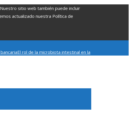
. Nuestro sitio web también puede incluir
Hemos actualizado nuestra Política de
 bancaria
El rol de la microbiota intestinal en la
ados Patrimonio de la Humanidad y su