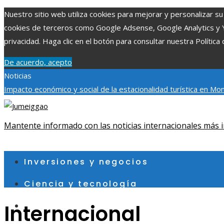
Nuestro sitio web utiliza cookies para mejorar y personalizar su 
cookies de terceros como Google Adsense, Google Analytics y You
privacidad. Haga clic en el botón para consultar nuestra Política 
De acuerdo, acepto
Noticias
Impacto económico y social de la estacionalidad turística en M
absorción de nutrientes
Reformas regulatorias derivadas de des
importancia
Mantente informado con las noticias internacionales más i
sábado, agosto 8
Inversiones y negocios
Ciencia y tecnología
Internacional
Cultura y ocio