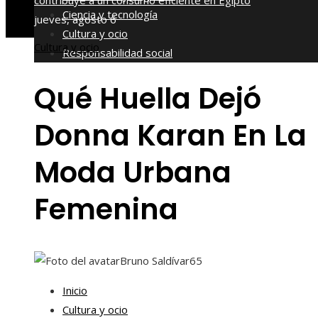
contribuye a un consumo eficiente en Egipto
Ciencia y tecnología
jueves, agosto 6
Cultura y ocio
Cultura y ocio
Responsabilidad social
Qué Huella Dejó
Donna Karan En La
Moda Urbana
Femenina
Bruno Saldívar
65
Inicio
Cultura y ocio