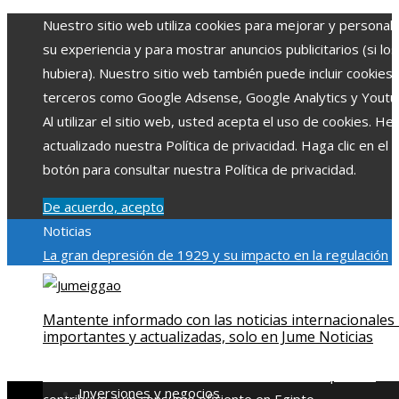
Nuestro sitio web utiliza cookies para mejorar y personali
su experiencia y para mostrar anuncios publicitarios (si los
hubiera). Nuestro sitio web también puede incluir cookies
terceros como Google Adsense, Google Analytics y Youtu
Al utilizar el sitio web, usted acepta el uso de cookies. H
actualizado nuestra Política de privacidad. Haga clic en el
botón para consultar nuestra Política de privacidad.
De acuerdo, acepto
Noticias
La gran depresión de 1929 y su impacto en la regulación
bancaria
Las 15 exploraciones espaciales que ampliaron lo
límites del conocimiento humano
Las 15 donaciones
Mantente informado con las noticias internacionales
individuales más grandes y su impacto en la ciencia y
importantes y actualizadas, solo en Jume Noticias
tecnología
Modelos de desarrollo sostenible basados en l
economía azul en Belice
Cómo la estabilidad de precios
Inversiones y negocios