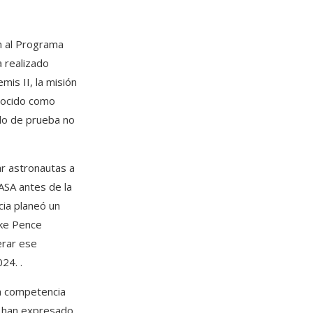
an al Programa
a realizado
is II, la misión
onocido como
elo de prueba no
ar astronautas a
NASA antes de la
cia planeó un
ike Pence
erar ese
24. .
la competencia
on han expresado