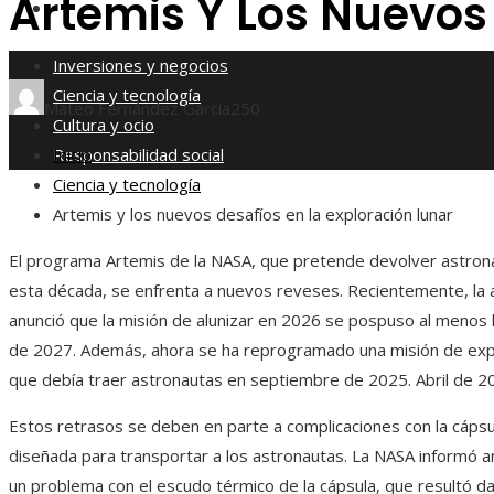
Artemis Y Los Nuevos 
Responsabilidad social
Inversiones y negocios
Ciencia y tecnología
Mateo Fernández García
250
Cultura y ocio
Responsabilidad social
Inicio
Ciencia y tecnología
Artemis y los nuevos desafíos en la exploración lunar
El programa Artemis de la NASA, que pretende devolver astrona
esta década, se enfrenta a nuevos reveses. Recientemente, la 
anunció que la misión de alunizar en 2026 se pospuso al menos
de 2027. Además, ahora se ha reprogramado una misión de expl
que debía traer astronautas en septiembre de 2025. Abril de 2
Estos retrasos se deben en parte a complicaciones con la cápsu
diseñada para transportar a los astronautas. La NASA informó 
un problema con el escudo térmico de la cápsula, que resultó d