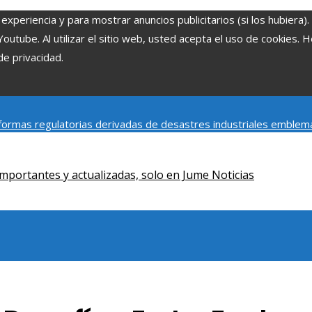
experiencia y para mostrar anuncios publicitarios (si los hubiera)
tube. Al utilizar el sitio web, usted acepta el uso de cookies. 
de privacidad.
ormas regulatorias derivadas de desastres industriales emblem
y social de la estacionalidad turística en Montenegro
Claves para
mportantes y actualizadas, solo en Jume Noticias