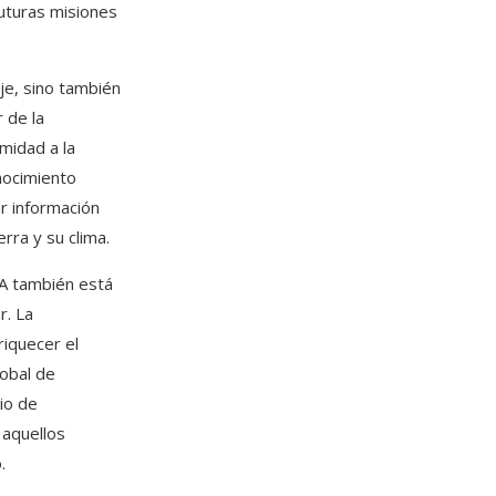
futuras misiones
aje, sino también
 de la
imidad a la
onocimiento
r información
erra y su clima.
SA también está
r. La
riquecer el
lobal de
bio de
 aquellos
.