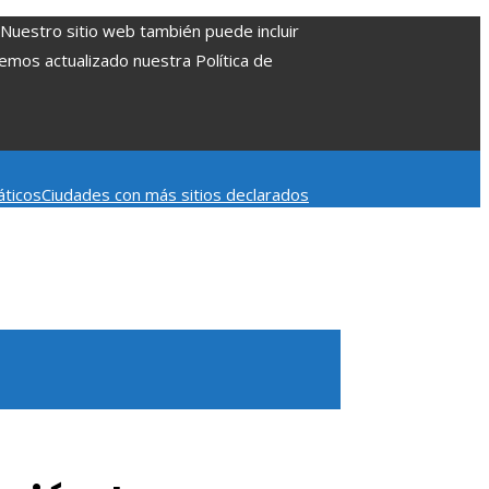
. Nuestro sitio web también puede incluir
Hemos actualizado nuestra Política de
áticos
Ciudades con más sitios declarados
 aumentar la inversión productiva y reducir la