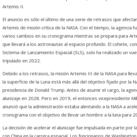
Artemis II.
El anuncio es sólo el último de una serie de retrasos que afect
Artemis de misión crítica de la NASA. Con el tiempo, la agencia h
varios cambios en su cronograma mientras se prepara para Artem
que llevará a los astronautas al espacio profundo. El cohete, c
Sistema de Lanzamiento Espacial (SLS), solo ha realizado un vu
tripulado en 2022.
Debido a los retrasos, la misión Artemis III de la NASA para llev
la superficie de la Luna está más allá del objetivo fijado por la 
presidencia de Donald Trump. Antes de asumir el cargo, la agen
alunizaje en 2028. Pero en 2019, el entonces vicepresidente M
anunció que la administración estaba alentando a la NASA a acel
cronograma con el objetivo de llevar un hombre a la luna para 20
La decisión de acelerar el alunizaje fue impulsada en parte por 
con China en la carrera espacial. Los funcionarios de Washingt