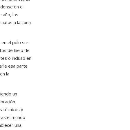
idense en el
e año, los
nautas a la Luna
 en el polo sur
tos de hielo de
tes o incluso en
arle esa parte
en la
siendo un
loración
s técnicos y
tras el mundo
ablecer una