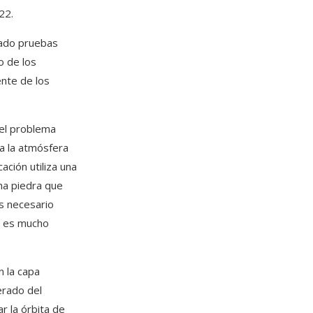
22.
izado pruebas
o de los
ente de los
 el problema
 a la atmósfera
ción utiliza una
na piedra que
es necesario
ue es mucho
n la capa
erado del
r la órbita de