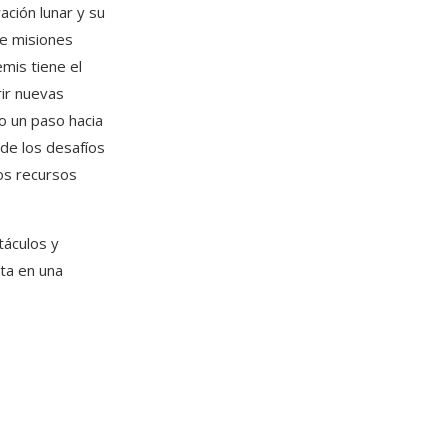
ación lunar y su
de misiones
emis tiene el
rir nuevas
o un paso hacia
de los desafíos
os recursos
táculos y
rta en una