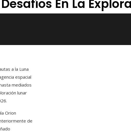
Desafíos En La Explor
utas a la Luna
agencia espacial
 hasta mediados
oración lunar
026.
la Orion
anteriormente de
añado