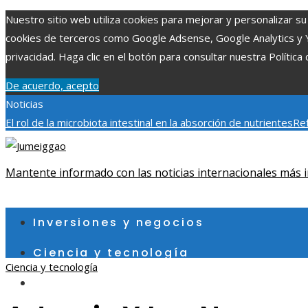
Nuestro sitio web utiliza cookies para mejorar y personalizar su 
cookies de terceros como Google Adsense, Google Analytics y You
privacidad. Haga clic en el botón para consultar nuestra Política 
De acuerdo, acepto
Noticias
El rol de la microbiota intestinal en la absorción de nutrientes
Ref
Patrimonio de la Humanidad y su importancia
Impacto económico 
fragmentación económica en Bosnia y Herzegovina
Mantente informado con las noticias internacionales más i
sábado, agosto 8
Inversiones y negocios
Ciencia y tecnología
Ciencia y tecnología
Cultura y ocio