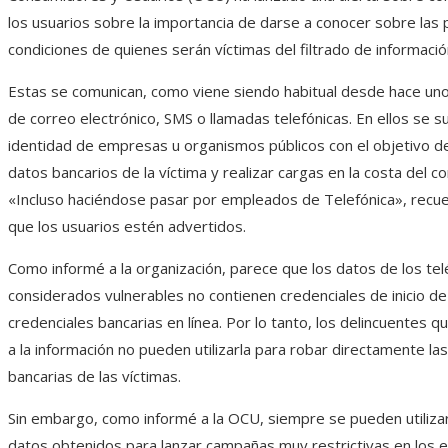
los usuarios sobre la importancia de darse a conocer sobre las
condiciones de quienes serán víctimas del filtrado de informació
Estas se comunican, como viene siendo habitual desde hace uno
de correo electrónico, SMS o llamadas telefónicas. En ellos se sus
identidad de empresas u organismos públicos con el objetivo d
datos bancarios de la víctima y realizar cargas en la costa del c
«Incluso haciéndose pasar por empleados de Telefónica», recu
que los usuarios estén advertidos.
Como informé a la organización, parece que los datos de los te
considerados vulnerables no contienen credenciales de inicio de
credenciales bancarias en línea. Por lo tanto, los delincuentes q
a la información no pueden utilizarla para robar directamente la
bancarias de las víctimas.
Sin embargo, como informé a la OCU, siempre se pueden utilizar
datos obtenidos para lanzar campañas muy restrictivas en los e