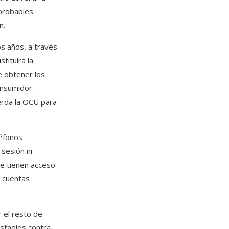
 probables
n.
s años, a través
tituirá la
e obtener los
onsumidor.
erda la OCU para
léfonos
 sesión ni
ue tienen acceso
s cuentas
 el resto de
stadios contra