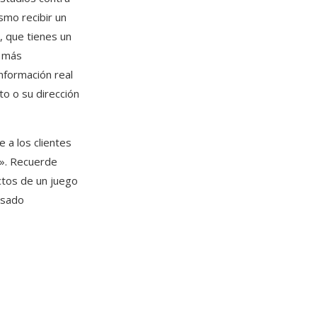
smo recibir un
, que tienes un
o más
nformación real
o o su dirección
 a los clientes
s». Recuerde
ctos de un juego
lsado