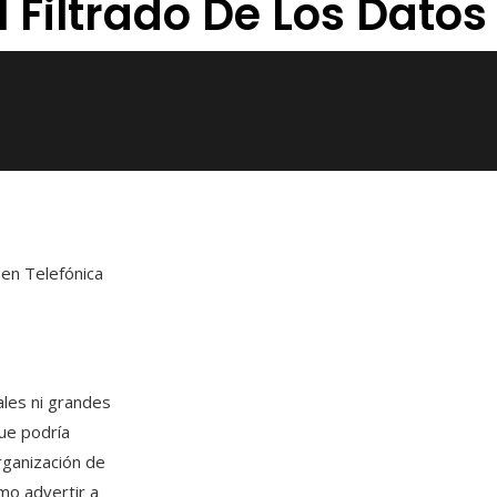
El Filtrado De Los Dat
 en Telefónica
ales ni grandes
que podría
rganización de
mo advertir a