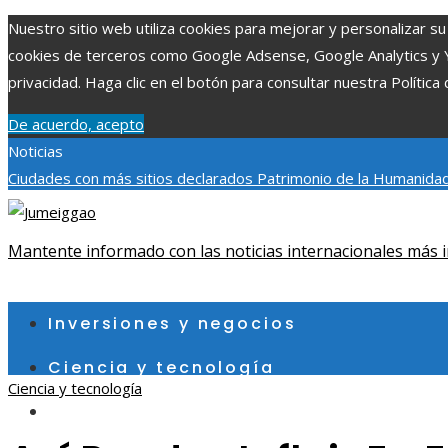
Nuestro sitio web utiliza cookies para mejorar y personalizar su 
cookies de terceros como Google Adsense, Google Analytics y You
privacidad. Haga clic en el botón para consultar nuestra Política 
De acuerdo, acepto
Noticias
Ciudades con más sitios declarados Patrimonio de la Humanidad
aumentar la inversión productiva y reducir la fragmentación ec
exploraciones espaciales que ampliaron los límites del conocim
Mantente informado con las noticias internacionales más i
viernes, agosto 7
Inversiones y negocios
Ciencia y tecnología
Ciencia y tecnología
Cultura y ocio