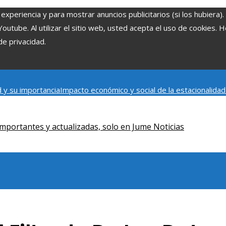
experiencia y para mostrar anuncios publicitarios (si los hubiera)
tube. Al utilizar el sitio web, usted acepta el uso de cookies. 
de privacidad.
 y su importancia
Impacto económico y social de la estacionalida
onómica en Bosnia y Herzegovina
La gran depresión de 1929 y su i
iento humano
mportantes y actualizadas, solo en Jume Noticias