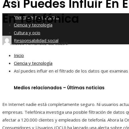
Así Puedes Influir En 
Responsabilidad social
En Telefónica
Inversiones y negocios
Ciencia y tecnología
Cultura y ocio
Responsabilidad social
Mateo Fernández García
235
Inicio
Ciencia y tecnología
Así puedes influir en el filtrado de los datos que examinas
Medios relacionados – Últimas noticias
En Internet nadie está completamente seguro. Ni usuarios actu
empresas. Telefónica investiga una posible filtración de datos 
afectar a 120.000 clientes y empleados de telefonía. Ahora la O
Consumidores y Usuarios (OCU) ha lanzado una alerta sobre có