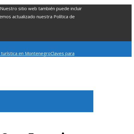
. Nuestro sitio web también puede incluir
Hemos actualizado nuestra Política de
d turística en Montenegro
Claves para
mpacto en la regulación bancaria
Las 15