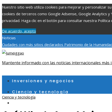
Nuestro sitio web utiliza cookies para mejorar y personalizar su 
cookies de terceros como Google Adsense, Google Analytics y You
privacidad. Haga clic en el botón para consultar nuestra Política 
De acuerdo, acepto
Noticias
Ciudades con más sitios declarados Patrimonio de la Humanidad
aumentar la inversión productiva y reducir la fragmentación ec
exploraciones espaciales que ampliaron los límites del conocim
Mantente informado con las noticias internacionales más i
viernes, agosto 7
Inversiones y negocios
Ciencia y tecnología
Ciencia y tecnología
Cultura y ocio