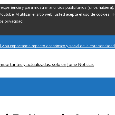
experiencia y para mostrar anuncios publicitarios (si los hubiera)
tube. Al utilizar el sitio web, usted acepta el uso de cookies. 
de privacidad.
 y su importancia
Impacto económico y social de la estacionalida
onómica en Bosnia y Herzegovina
La gran depresión de 1929 y su i
iento humano
mportantes y actualizadas, solo en Jume Noticias