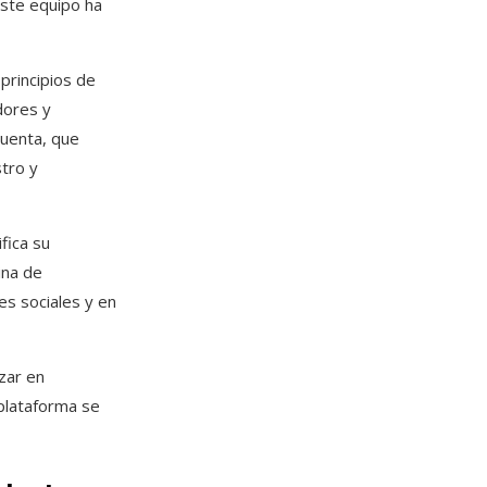
este equipo ha
principios de
dores y
cuenta, que
stro y
fica su
ina de
s sociales y en
zar en
 plataforma se