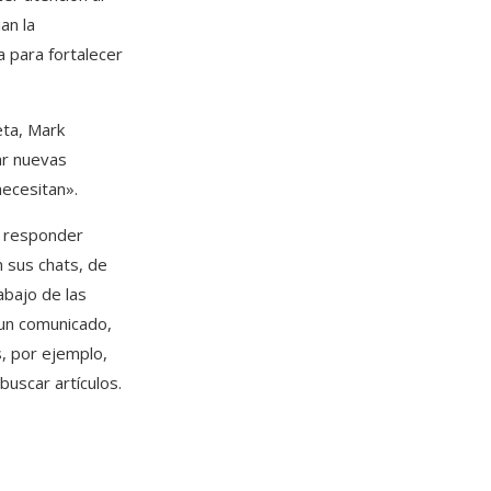
an la
a para fortalecer
eta, Mark
ar nuevas
necesitan».
a responder
 sus chats, de
abajo de las
un comunicado,
s, por ejemplo,
buscar artículos.