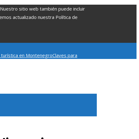
. Nuestro sitio web también puede incluir
Hemos actualizado nuestra Política de
d turística en Montenegro
Claves para
mpacto en la regulación bancaria
Las 15