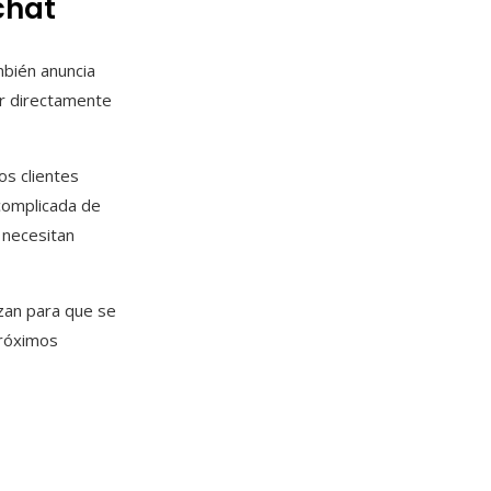
chat
mbién anuncia
ar directamente
os clientes
 complicada de
 necesitan
zan para que se
próximos