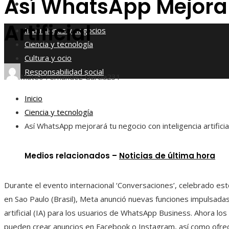
Así WhatsApp Mejorar
Responsabilidad social
Artificial
Inversiones y negocios
Ciencia y tecnología
Cultura y ocio
Responsabilidad social
Mateo Fernández García
231
Inicio
Ciencia y tecnología
Así WhatsApp mejorará tu negocio con inteligencia artificia
Medios relacionados –
Noticias de última hora
Durante el evento internacional ‘Conversaciones’, celebrado es
en Sao Paulo (Brasil), Meta anunció nuevas funciones impulsadas 
artificial (IA) para los usuarios de WhatsApp Business. Ahora lo
pueden crear anuncios en Facebook o Instagram, así como ofrec