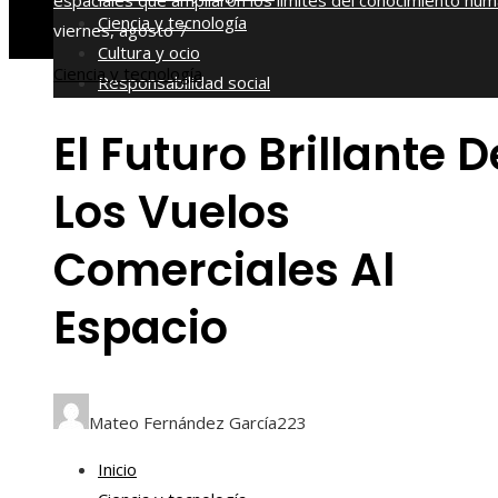
espaciales que ampliaron los límites del conocimiento hu
Ciencia y tecnología
viernes, agosto 7
Cultura y ocio
Ciencia y tecnología
Responsabilidad social
El Futuro Brillante D
Los Vuelos
Comerciales Al
Espacio
Mateo Fernández García
223
Inicio