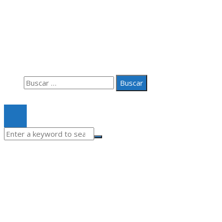
Información
Aviso Legal
Quiénes somos
Contacto
Buscar:
© 2020 Todos los derechos Reservados.