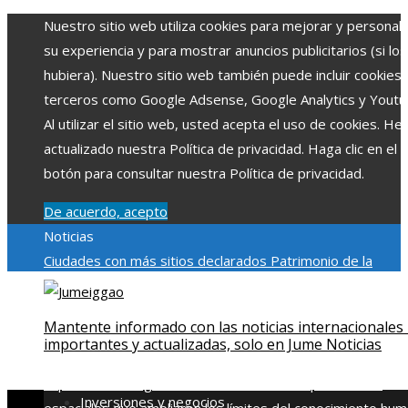
Nuestro sitio web utiliza cookies para mejorar y personali
su experiencia y para mostrar anuncios publicitarios (si los
hubiera). Nuestro sitio web también puede incluir cookies
terceros como Google Adsense, Google Analytics y Youtu
Al utilizar el sitio web, usted acepta el uso de cookies. H
actualizado nuestra Política de privacidad. Haga clic en el
botón para consultar nuestra Política de privacidad.
De acuerdo, acepto
Noticias
Ciudades con más sitios declarados Patrimonio de la
Humanidad y su importancia
Impacto económico y social de
estacionalidad turística en Montenegro
Claves para aumen
Mantente informado con las noticias internacionales
la inversión productiva y reducir la fragmentación económi
importantes y actualizadas, solo en Jume Noticias
en Bosnia y Herzegovina
La gran depresión de 1929 y su
impacto en la regulación bancaria
Las 15 exploraciones
Inversiones y negocios