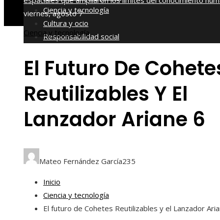
espaciales que ampliaron los límites del conocimiento hu
Ciencia y tecnología
viernes, agosto 7
Cultura y ocio
Ciencia y tecnología
Responsabilidad social
El Futuro De Cohete
Reutilizables Y El
Lanzador Ariane 6
Mateo Fernández García
235
Inicio
Ciencia y tecnología
El futuro de Cohetes Reutilizables y el Lanzador Ari