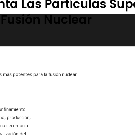
enta Las Partículas S
 Fusión Nuclear
s más potentes para la fusión nuclear
confinamiento
ño, producción,
 una ceremonia
alización del