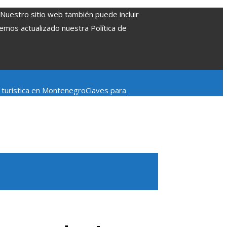
. Nuestro sitio web también puede incluir
Hemos actualizado nuestra Política de
d turística en Montenegro
Claves para
mpacto en la regulación bancaria
Las 15