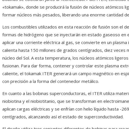
«tokamak», donde se producirá la fusión de núcleos atómicos li
formar núcleos más pesados, liberando una enorme cantidad de
Los combustibles utilizados en esta reacción de fusión son el deut
formas de hidrógeno que se inyectarán en estado gaseoso en e
aplicar una corriente eléctrica al gas, se convierte en un plasma
calienta hasta 150 millones de grados centígrados, diez veces 
núcleo del Sol. A esta temperatura, los núcleos atómicos ligeros
fusionan. Para dar forma, contener y controlar este plasma e
caliente, el tokamak ITER generará un campo magnético en espi
con precisión a la forma del contenedor metálico.
En cuanto a las bobinas superconductoras, el ITER utiliza mater
niobiotina y el niobiotitanio, que se transforman en electroiman
aplican cargas eléctricas y se enfrían con helio líquido hasta -2
centígrados, alcanzando así el estado de superconductividad.
El diseño utiliza tres conjuntos diferentes de bobinas para cre