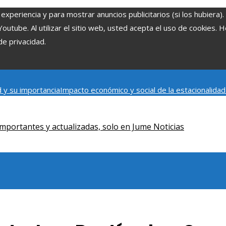
experiencia y para mostrar anuncios publicitarios (si los hubiera)
tube. Al utilizar el sitio web, usted acepta el uso de cookies. 
de privacidad.
 y su importancia
Impacto económico y social de la estacionalida
onómica en Bosnia y Herzegovina
La gran depresión de 1929 y su i
iento humano
mportantes y actualizadas, solo en Jume Noticias