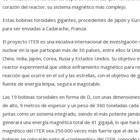
corazón del reactor, su sistema magnético más complejo.
Estas bobinas toroidales gigantes, procedentes de Japón y Euro
para ser enviadas a Cadarache, Francia.
El proyecto ITER es una iniciativa internacional de investigación
nuclear en la que participan más de 30 países, entre ellos la Un
China, India, Japón, Corea, Rusia y Estados Unidos. Su objetivo e
reactor experimental que utilice enfriamiento magnético para re
reacción que ocurre en el sol y las estrellas, con el objetivo de
fuente de energía limpia, segura e inagotable.
Las 19 bobinas toroidales en forma de D, con unas dimensione
de alto, 9 metros de espesor y un peso de 360 ​​toneladas cada 
juntas como un sistema integrado, siendo el más potente jamás
generará una energía magnética total de 41 gigajuli, lo que har
magnético del ITER sea 250.000 veces más fuerte que el de la T
bobinas se colocarán junto al «contenedor» del ITER, conocido