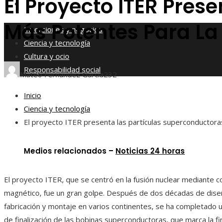
El Proyecto ITER Pres
Responsabilidad social
Más Potentes Para La
Inversiones y negocios
Ciencia y tecnología
Cultura y ocio
Responsabilidad social
Mateo Fernández García
232
Inicio
Ciencia y tecnología
El proyecto ITER presenta las partículas superconductora
Medios relacionados –
Noticias 24 horas
El proyecto ITER, que se centró en la fusión nuclear mediante 
magnético, fue un gran golpe. Después de dos décadas de dise
fabricación y montaje en varios continentes, se ha completado
de finalización de las bobinas superconductoras, que marca la fin