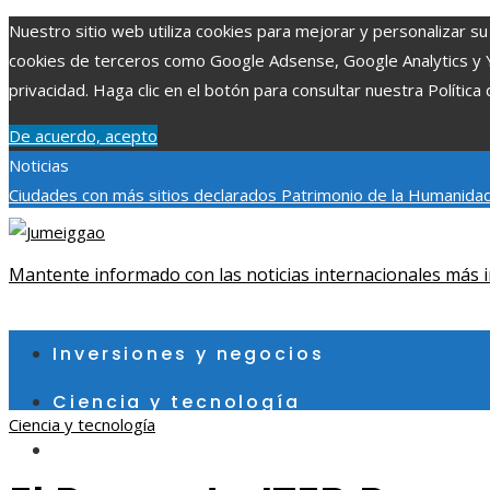
Nuestro sitio web utiliza cookies para mejorar y personalizar su 
cookies de terceros como Google Adsense, Google Analytics y You
privacidad. Haga clic en el botón para consultar nuestra Política 
De acuerdo, acepto
Noticias
Ciudades con más sitios declarados Patrimonio de la Humanidad
aumentar la inversión productiva y reducir la fragmentación ec
exploraciones espaciales que ampliaron los límites del conocim
Mantente informado con las noticias internacionales más i
viernes, agosto 7
Inversiones y negocios
Ciencia y tecnología
Ciencia y tecnología
Cultura y ocio