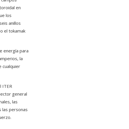
oroidal en
ue los
is anillos
do el tokamak
 de energía para
amperios, la
 cualquier
el ITER
rector general
ales, las
s las personas
uerzo.