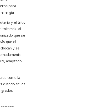
geros para
 energía.
erio y el tritio,
l tokamak. Al
 ionizado que se
más que el
 chocan y se
xtremadamente
ral, adaptado
iales como la
es cuando se les
69 grados
ar campos