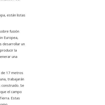
pa, están listas
 sobre fusión
ión Europea,
s desarrollar un
producir la
 generar una
s de 17 metros
una, trabajarán
 construido. Se
á que el campo
ierra. Estas
 como