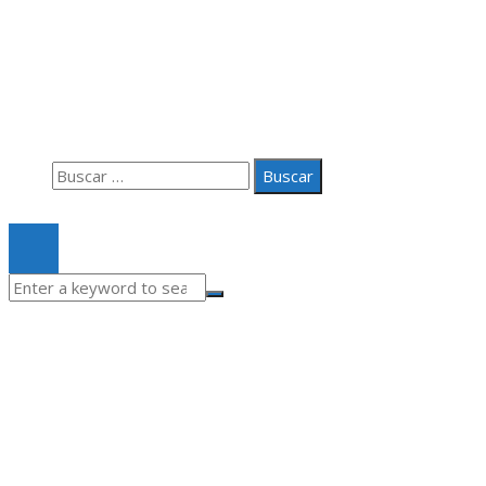
Información
Aviso Legal
Quiénes somos
Contacto
Buscar:
© 2020 Todos los derechos Reservados.