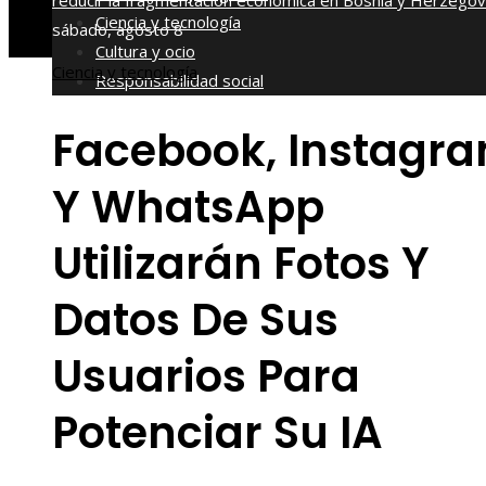
reducir la fragmentación económica en Bosnia y Herzegov
Ciencia y tecnología
sábado, agosto 8
Cultura y ocio
Ciencia y tecnología
Responsabilidad social
Facebook, Instagr
Y WhatsApp
Utilizarán Fotos Y
Datos De Sus
Usuarios Para
Potenciar Su IA