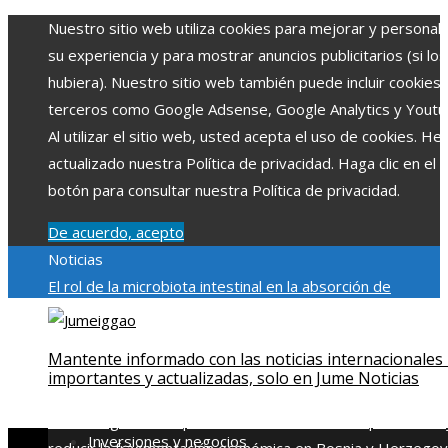
Nuestro sitio web utiliza cookies para mejorar y personali
su experiencia y para mostrar anuncios publicitarios (si los
hubiera). Nuestro sitio web también puede incluir cookies
terceros como Google Adsense, Google Analytics y Youtu
Al utilizar el sitio web, usted acepta el uso de cookies. H
actualizado nuestra Política de privacidad. Haga clic en el
botón para consultar nuestra Política de privacidad.
De acuerdo, acepto
Noticias
El rol de la microbiota intestinal en la absorción de
nutrientes
Reformas regulatorias derivadas de desastres
industriales emblemáticos
Ciudades con más sitios declar
Mantente informado con las noticias internacionales
Patrimonio de la Humanidad y su importancia
Impacto
importantes y actualizadas, solo en Jume Noticias
económico y social de la estacionalidad turística en
Montenegro
Claves para aumentar la inversión productiva 
Inversiones y negocios