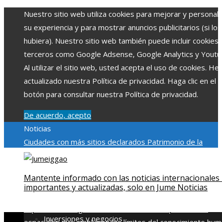
Nuestro sitio web utiliza cookies para mejorar y personali
su experiencia y para mostrar anuncios publicitarios (si los
hubiera). Nuestro sitio web también puede incluir cookies
terceros como Google Adsense, Google Analytics y Youtu
Al utilizar el sitio web, usted acepta el uso de cookies. H
actualizado nuestra Política de privacidad. Haga clic en el
botón para consultar nuestra Política de privacidad.
De acuerdo, acepto
Noticias
Ciudades con más sitios declarados Patrimonio de la
Humanidad y su importancia
Impacto económico y social de
estacionalidad turística en Montenegro
Claves para aumen
Mantente informado con las noticias internacionales
la inversión productiva y reducir la fragmentación económi
importantes y actualizadas, solo en Jume Noticias
en Bosnia y Herzegovina
La gran depresión de 1929 y su
impacto en la regulación bancaria
Las 15 exploraciones
Inversiones y negocios