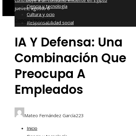
contribuye a un consumo eficiente en Egipto
Ciencia y tecnología
jueves, agosto 6
Cultura y ocio
Ciencia y tecnología
Responsabilidad social
IA Y Defensa: Una
Combinación Que
Preocupa A
Empleados
Mateo Fernández García
223
Inicio