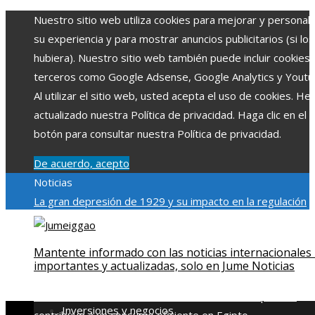
Nuestro sitio web utiliza cookies para mejorar y personali
su experiencia y para mostrar anuncios publicitarios (si los
hubiera). Nuestro sitio web también puede incluir cookies
terceros como Google Adsense, Google Analytics y Youtu
Al utilizar el sitio web, usted acepta el uso de cookies. H
actualizado nuestra Política de privacidad. Haga clic en el
botón para consultar nuestra Política de privacidad.
De acuerdo, acepto
Noticias
La gran depresión de 1929 y su impacto en la regulación
bancaria
Las 15 exploraciones espaciales que ampliaron lo
límites del conocimiento humano
Las 15 donaciones
Mantente informado con las noticias internacionales
individuales más grandes y su impacto en la ciencia y
importantes y actualizadas, solo en Jume Noticias
tecnología
Modelos de desarrollo sostenible basados en l
economía azul en Belice
Cómo la estabilidad de precios
Inversiones y negocios