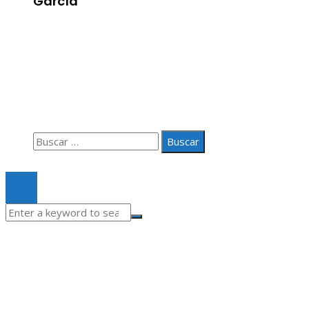
García
Información
Aviso Legal
Quiénes somos
Contacto
Buscar:
© 2020 Todos los derechos Reservados.