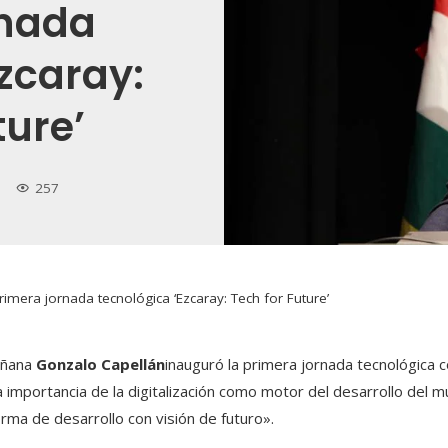
rnada
zcaray:
ture’
257
rimera jornada tecnológica ‘Ezcaray: Tech for Future’
añana
Gonzalo Capellán
inauguró la primera jornada tecnológica 
la importancia de la digitalización como motor del desarrollo del 
orma de desarrollo con visión de futuro».