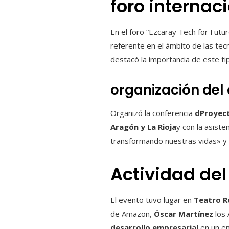
foro internac
En el foro “Ezcaray Tech for Futu
referente en el ámbito de las tecn
destacó la importancia de este tipo
organización del
Organizó la conferencia
dProyect
Aragón y La Rioja
y con la asist
transformando nuestras vidas» y q
Actividad de
El evento tuvo lugar en
Teatro R
de Amazon,
Óscar Martínez
los 
desarrollo empresarial
en un en