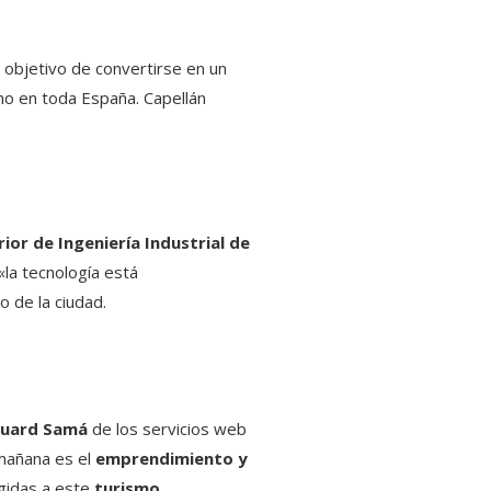
 objetivo de convertirse en un
ino en toda España. Capellán
ior de Ingeniería Industrial de
«la tecnología está
 de la ciudad.
uard Samá
de los servicios web
 mañana es el
emprendimiento y
igidas a este
turismo