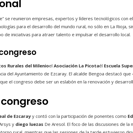
ional
re” se reunieron empresas, expertos y líderes tecnológicos con el
ologías para el desarrollo del mundo rural, no sólo en La Rioja, s
 de iniciativas para atraer talento e impulsar el desarrollo local.
 congreso
os Rurales del Milenio
el
Asociación La Picota
él
Escuela Super
encia del Ayuntamiento de Ezcaray. El alcalde Bengoa destacó que 
ue el congreso debe ser un eslabón en la renovación y desarrollo
l congreso
eal de Ezcaray
y contó con la participación de ponentes como
Ed
Arsys y
diego luezas
De Aresol. El foco de las discusiones de la
torno rural, mientras que las sesiones de la tarde estuvieron dir