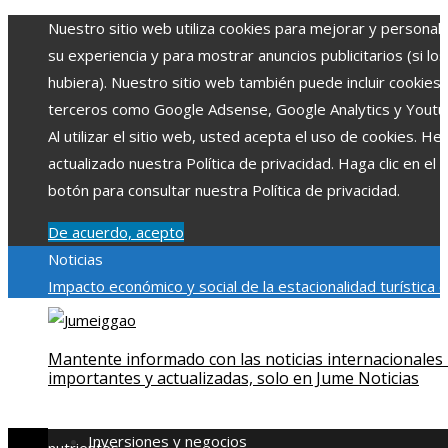
Nuestro sitio web utiliza cookies para mejorar y personali
su experiencia y para mostrar anuncios publicitarios (si los
hubiera). Nuestro sitio web también puede incluir cookies
terceros como Google Adsense, Google Analytics y Youtu
Al utilizar el sitio web, usted acepta el uso de cookies. H
actualizado nuestra Política de privacidad. Haga clic en el
botón para consultar nuestra Política de privacidad.
De acuerdo, acepto
Noticias
Impacto económico y social de la estacionalidad turística 
Montenegro
La gran depresión de 1929 y su impacto en la
regulación bancaria
Cómo la RSE impulsa el desarrollo socia
Mantente informado con las noticias internacionales
ambiental en comunidades chilenas
Qué revela la escena p
importantes y actualizadas, solo en Jume Noticias
créditos de Spider-Man: Brand New Day sobre la expansi
del MCU
El rol de la microbiota intestinal en la absorción d
Inversiones y negocios