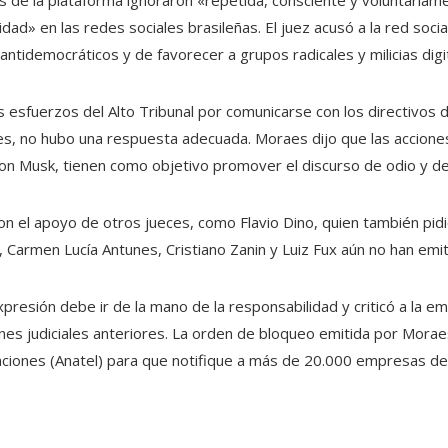
ad» en las redes sociales brasileñas. El juez acusó a la red soci
antidemocráticos y de favorecer a grupos radicales y milicias digi
s esfuerzos del Alto Tribunal por comunicarse con los directivos 
es, no hubo una respuesta adecuada. Moraes dijo que las acciones
n Musk, tienen como objetivo promover el discurso de odio y desaf
on el apoyo de otros jueces, como Flavio Dino, quien también pi
, Carmen Lucía Antunes, Cristiano Zanin y Luiz Fux aún no han emi
xpresión debe ir de la mano de la responsabilidad y criticó a la
nes judiciales anteriores. La orden de bloqueo emitida por Moraes
ciones (Anatel) para que notifique a más de 20.000 empresas del 