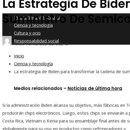
La Estrategia De Bid
Responsabilidad social
Suministro De Semic
Inversiones y negocios
Ciencia y tecnología
Cultura y ocio
Responsabilidad social
Mateo Fernández García
243
Inicio
Ciencia y tecnología
La estrategia de Biden para transformar la cadena de su
Medios relacionados –
Noticias de última hora
Si la administración Biden alcanza su objetivo, más fábricas en 
producirán chips electrónicos. Luego, estos chips se enviarán a
Costa Rica, Vietnam o Kenia para su ensamblaje final antes de s
globalmente para su uso en productos como refrigeradores y