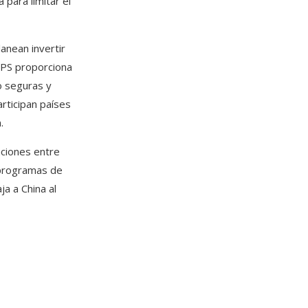
para limitar el
anean invertir
HIPS proporciona
o seguras y
rticipan países
.
aciones entre
 programas de
ja a China al