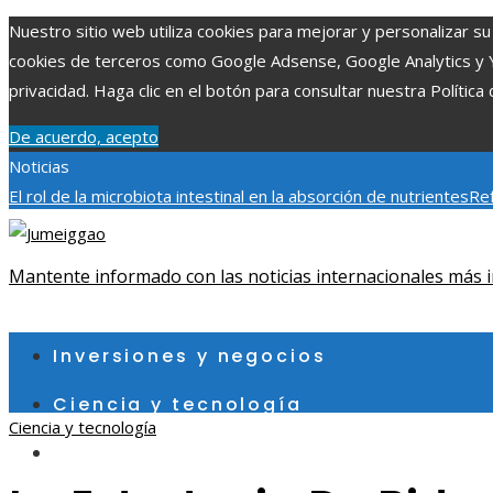
Nuestro sitio web utiliza cookies para mejorar y personalizar su 
cookies de terceros como Google Adsense, Google Analytics y You
privacidad. Haga clic en el botón para consultar nuestra Política 
De acuerdo, acepto
Noticias
El rol de la microbiota intestinal en la absorción de nutrientes
Ref
Patrimonio de la Humanidad y su importancia
Impacto económico 
fragmentación económica en Bosnia y Herzegovina
Mantente informado con las noticias internacionales más i
sábado, agosto 8
Inversiones y negocios
Ciencia y tecnología
Ciencia y tecnología
Cultura y ocio