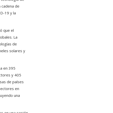
la cadena de
D-19 y la
ó que el
lobales. La
ologías de
neles solares y
la en 395
ctores y 405
esas de países
sectores en
ruyendo una
os en una sesión