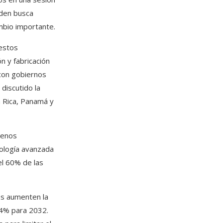
iden busca
mbio importante.
 estos
n y fabricación
 con gobiernos
discutido la
a Rica, Panamá y
menos
nología avanzada
el 60% de las
es aumenten la
 14% para 2032.