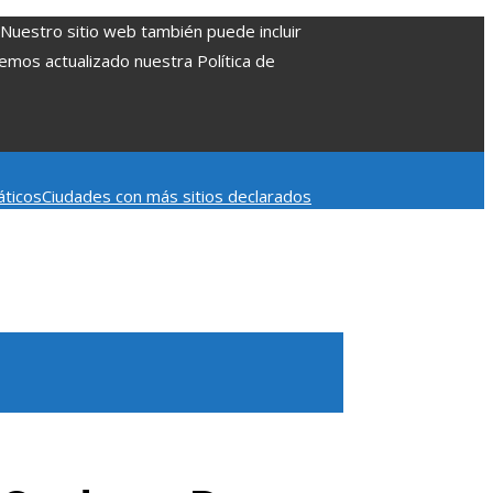
. Nuestro sitio web también puede incluir
Hemos actualizado nuestra Política de
áticos
Ciudades con más sitios declarados
 aumentar la inversión productiva y reducir la