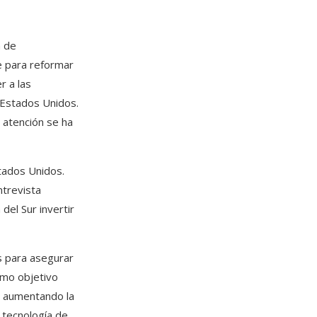
n de
e para reformar
r a las
 Estados Unidos.
 atención se ha
stados Unidos.
ntrevista
del Sur invertir
es para asegurar
omo objetivo
á aumentando la
 tecnología de