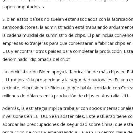
supercomputadoras.
Si bien estos países no suelen estar asociados con la fabricació
semiconductores, la administración está trabajando arduament
la cadena mundial de suministro de chips. El plan incluía convence
empresas extranjeras para que comenzaran a fabricar chips en
UU. y encontrar otros países para completar la producción. Esta
denominado “diplomacia del chip”.
La administración Biden apoya la fabricación de más chips en E
UU. mejorará la prosperidad y la seguridad nacionales. En una e
reciente, el presidente Biden dijo que había acordado con Corea 
millones de dólares en la producción de chips en Australia. UU.
Además, la estrategia implica trabajar con socios internacional
inversiones en EE. UU. Sean sostenibles. Este esfuerzo tiene c
abordar las preocupaciones de seguridad sobre China, que est
producción de chips y amenazando a Taiwán, un centro clave de