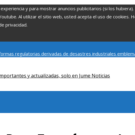
experiencia y para mostrar anuncios publicitarios (si los hubiera)
tube. Al utilizar el sitio web, usted acepta el uso de cookies. 
de privacidad.
ormas regulatorias derivadas de desastres industriales emblem
y social de la estacionalidad turística en Montenegro
Claves para
mportantes y actualizadas, solo en Jume Noticias