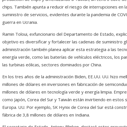
chips. También apunta a reducir el riesgo de interrupciones en 
suministro de servicios, evidentes durante la pandemia de COVI
guerra en Ucrania.
Ramin Toloui, exfuncionario del Departamento de Estado, explic
objetivo es diversificar y fortalecer las cadenas de suministro g
administración también planea aplicar esta estrategia a las tecn
energía verde, como las baterías de vehículos eléctricos, los pa
las turbinas eólicas, sectores dominados por China.
En los tres años de la administración Biden, EE.UU. UU. hizo mel
millones de dólares en inversiones en fabricación de semicondu
millones de dólares en tecnología verde y energía limpia. Empr
como Japón, Corea del Sur y Taiwán están invirtiendo en estos 
Europa. UU. Por ejemplo, SK Hynix de Corea del Sur está const
fábrica de 3,8 millones de dólares en Indiana.
El secretario de Estado, Antony Blinken, destacó estos proyect