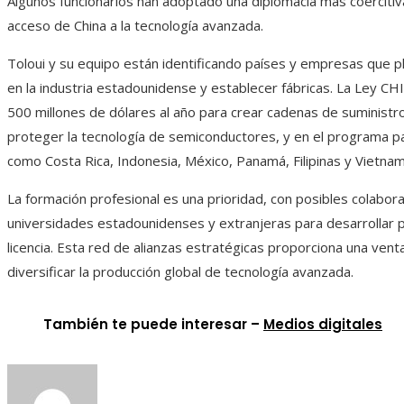
Algunos funcionarios han adoptado una diplomacia más coercitiva 
acceso de China a la tecnología avanzada.
Toloui y su equipo están identificando países y empresas que pl
en la industria estadounidense y establecer fábricas. La Ley C
500 millones de dólares al año para crear cadenas de suministr
proteger la tecnología de semiconductores, y en el programa pa
como Costa Rica, Indonesia, México, Panamá, Filipinas y Vietnam
La formación profesional es una prioridad, con posibles colabor
universidades estadounidenses y extranjeras para desarrollar
licencia. Esta red de alianzas estratégicas proporciona una venta
diversificar la producción global de tecnología avanzada.
También te puede interesar –
Medios digitales