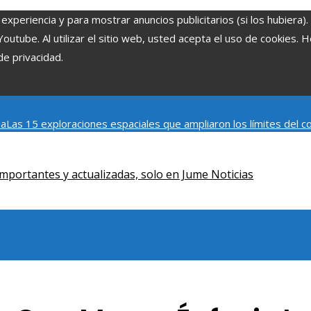
experiencia y para mostrar anuncios publicitarios (si los hubiera)
tube. Al utilizar el sitio web, usted acepta el uso de cookies. 
de privacidad.
ia
Las 15 exploraciones espaciales que ampliaron los límites del
Modelos de desarrollo sostenible basados en la economía azul en
mportantes y actualizadas, solo en Jume Noticias