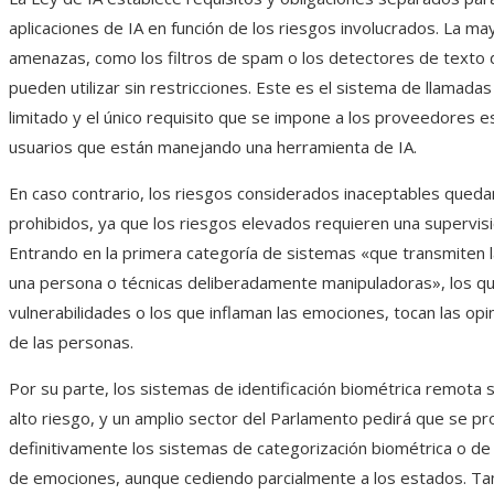
aplicaciones de IA en función de los riesgos involucrados. La may
amenazas, como los filtros de spam o los detectores de texto 
pueden utilizar sin restricciones. Este es el sistema de llamada
limitado y el único requisito que se impone a los proveedores es
usuarios que están manejando una herramienta de IA.
En caso contrario, los riesgos considerados inaceptables qued
prohibidos, ya que los riesgos elevados requieren una supervi
Entrando en la primera categoría de sistemas «que transmiten l
una persona o técnicas deliberadamente manipuladoras», los q
vulnerabilidades o los que inflaman las emociones, tocan las opin
de las personas.
Por su parte, los sistemas de identificación biométrica remota 
alto riesgo, y un amplio sector del Parlamento pedirá que se pr
definitivamente los sistemas de categorización biométrica o d
de emociones, aunque cediendo parcialmente a los estados. T