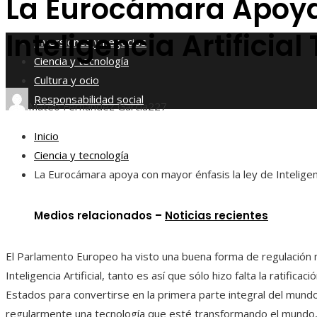
La Eurocámara Apoya 
Responsabilidad social
Inteligencia Artificia
Inversiones y negocios
Ciencia y tecnología
Cultura y ocio
Responsabilidad social
Mateo Fernández García
227
Inicio
Ciencia y tecnología
La Eurocámara apoya con mayor énfasis la ley de Inteligenc
Medios relacionados –
Noticias recientes
El Parlamento Europeo ha visto una buena forma de regulación 
Inteligencia Artificial, tanto es así que sólo hizo falta la ratificac
Estados para convertirse en la primera parte integral del mund
regularmente una tecnología que esté transformando el mundo,