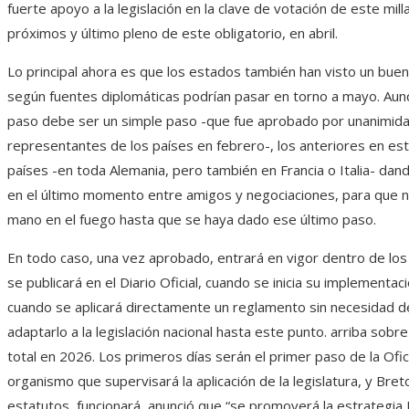
fuerte apoyo a la legislación en la clave de votación de este milla
próximos y último pleno de este obligatorio, en abril.
Lo principal ahora es que los estados también han visto un buen 
según fuentes diplomáticas podrían pasar en torno a mayo. Aun
paso debe ser un simple paso -que fue aprobado por unanimida
representantes de los países en febrero-, los anteriores en es
países -en toda Alemania, pero también en Francia o Italia- da
en el último momento entre amigos y negociaciones, para que n
mano en el fuego hasta que se haya dado ese último paso.
En todo caso, una vez aprobado, entrará en vigor dentro de los
se publicará en el Diario Oficial, cuando se inicia su implementaci
cuando se aplicará directamente un reglamento sin necesidad de
adaptarlo a la legislación nacional hasta este punto. arriba sobre 
total en 2026. Los primeros días serán el primer paso de la Ofic
organismo que supervisará la aplicación de la legislatura, y Bre
estatutos, funcionará, anunció que “se promoverá la estrategia