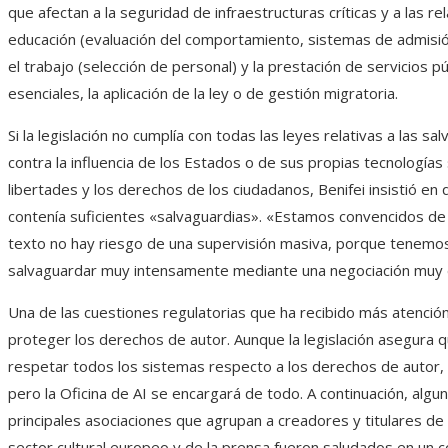
que afectan a la seguridad de infraestructuras críticas y a las re
educación (evaluación del comportamiento, sistemas de admisi
el trabajo (selección de personal) y la prestación de servicios pú
esenciales, la aplicación de la ley o de gestión migratoria.
Si la legislación no cumplía con todas las leyes relativas a las sa
contra la influencia de los Estados o de sus propias tecnologías
libertades y los derechos de los ciudadanos, Benifei insistió en q
contenía suficientes «salvaguardias». «Estamos convencidos de
texto no hay riesgo de una supervisión masiva, porque tenemo
salvaguardar muy intensamente mediante una negociación muy d
Una de las cuestiones regulatorias que ha recibido más atenci
proteger los derechos de autor. Aunque la legislación asegura 
respetar todos los sistemas respecto a los derechos de autor,
pero la Oficina de AI se encargará de todo. A continuación, algu
principales asociaciones que agrupan a creadores y titulares de
sector cultural europeo y de la prensa fueron saludados en un 