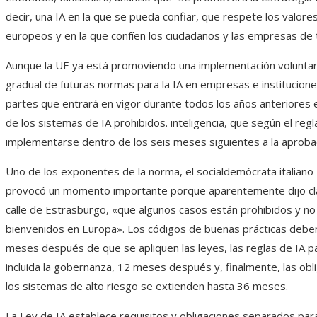
decir, una IA en la que se pueda confiar, que respete los valor
europeos y en la que confíen los ciudadanos y las empresas de
Aunque la UE ya está promoviendo una implementación voluntari
gradual de futuras normas para la IA en empresas e institucione
partes que entrará en vigor durante todos los años anteriores e
de los sistemas de IA prohibidos. inteligencia, que según el re
implementarse dentro de los seis meses siguientes a la aprobaci
Uno de los exponentes de la norma, el socialdemócrata italiano 
provocó un momento importante porque aparentemente dijo cl
calle de Estrasburgo, «que algunos casos están prohibidos y no
bienvenidos en Europa». Los códigos de buenas prácticas debe
meses después de que se apliquen las leyes, las reglas de IA p
incluida la gobernanza, 12 meses después y, finalmente, las obl
los sistemas de alto riesgo se extienden hasta 36 meses.
La Ley de IA establece requisitos y obligaciones separados para