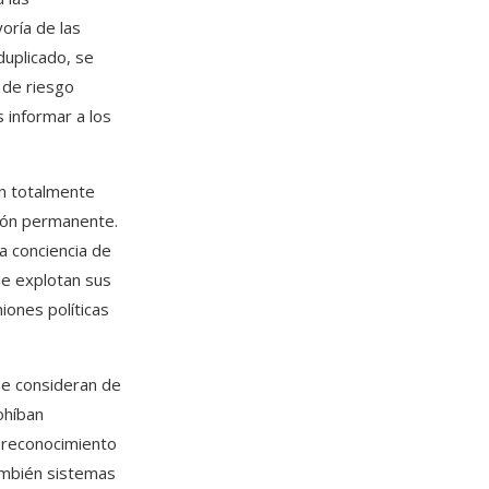
oría de las
duplicado, se
s de riesgo
 informar a los
an totalmente
sión permanente.
a conciencia de
ue explotan sus
iones políticas
se consideran de
ohíban
e reconocimiento
ambién sistemas