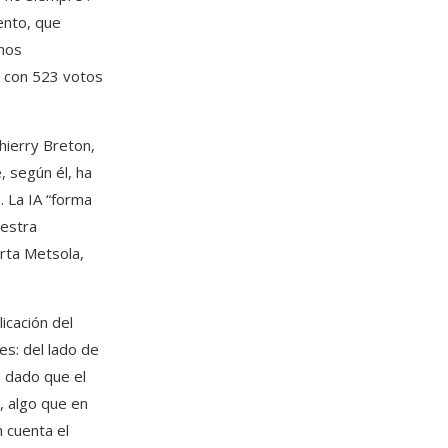
ento, que
chos
, con 523 votos
Thierry Breton,
, según él, ha
. La IA “forma
uestra
erta Metsola,
icación del
s: del lado de
, dado que el
, algo que en
 cuenta el