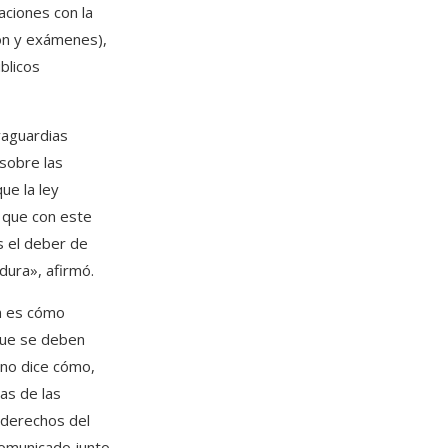
laciones con la
ón y exámenes),
blicos
lvaguardias
 sobre las
ue la ley
 que con este
s el deber de
ura», afirmó.
ón es cómo
que se deben
 no dice cómo,
nas de las
 derechos del
comunicado junto