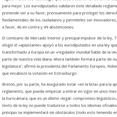
para mejor. Los eurodiputados validaron este detallado reglam
pretende ser a su favor, precisamente para proteger los dere
fundamentales de los ciudadanos y permitirles ser innovadores
a favor, 46 en contra y 49 abstenciones.
El comisario de Mercado Interior y principal impulsor de la ley, 
elogió el «aplastante» apoyo a los eurodiputados en una ley que
transformado a Europa en un «regulador mundial fiable de la IA»
parte de nuestra vida diaria. Ahora también formará parte de n
legislatura”, afirmó la presidenta del Parlamento Europeo, Rob
que encabezó la votación en Estrasburgo.
Breton, por su parte, ha asegurado estar «en la lista» para la apl
reglamento, que puede empezar a entrar en vigor en unos mese
la Eurocámara, que es un último «legal- compromiso lingüístico»
texto de la ley no puede traducirse a todos los idiomas oficiales
principio se implementará sin obstáculos (todo esto teniendo en