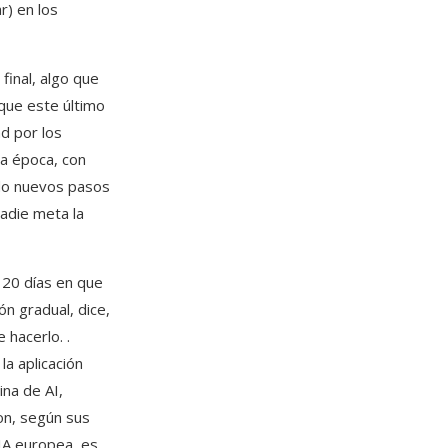
r) en los
final, algo que
que este último
d por los
ta época, con
ndo nuevos pasos
adie meta la
 20 días en que
ón gradual, dice,
 hacerlo. .
la aplicación
ina de AI,
ton, según sus
 IA europea, es