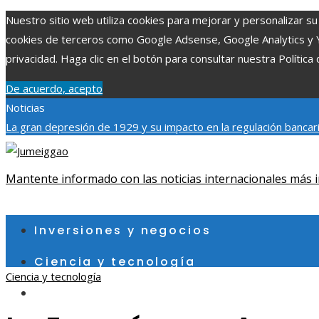
Nuestro sitio web utiliza cookies para mejorar y personalizar su 
cookies de terceros como Google Adsense, Google Analytics y You
privacidad. Haga clic en el botón para consultar nuestra Política 
De acuerdo, acepto
Noticias
La gran depresión de 1929 y su impacto en la regulación bancar
individuales más grandes y su impacto en la ciencia y tecnología
contribuye a un consumo eficiente en Egipto
Mantente informado con las noticias internacionales más i
jueves, agosto 6
Inversiones y negocios
Ciencia y tecnología
Ciencia y tecnología
Cultura y ocio