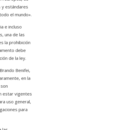
es y estándares
 todo el mundo».
a e incluso
s, una de las
s la prohibición
glamento debe
ón de la ley.
Brando Benifei,
aramente, en la
 son
n estar vigentes
ara uso general,
igaciones para
 las