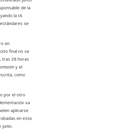
sponsable de la
yando la IA
 estándares se
ro en
xto final no se
, tras 38 horas
omisión y el
escrita, como
o por el otro
plementación va
uelen aplicarse
robadas en esta
 junio.