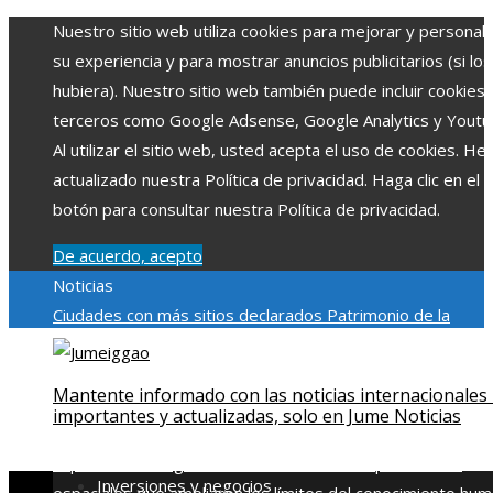
Nuestro sitio web utiliza cookies para mejorar y personali
su experiencia y para mostrar anuncios publicitarios (si los
hubiera). Nuestro sitio web también puede incluir cookies
terceros como Google Adsense, Google Analytics y Youtu
Al utilizar el sitio web, usted acepta el uso de cookies. H
actualizado nuestra Política de privacidad. Haga clic en el
botón para consultar nuestra Política de privacidad.
De acuerdo, acepto
Noticias
Ciudades con más sitios declarados Patrimonio de la
Humanidad y su importancia
Impacto económico y social de
estacionalidad turística en Montenegro
Claves para aumen
Mantente informado con las noticias internacionales
la inversión productiva y reducir la fragmentación económi
importantes y actualizadas, solo en Jume Noticias
en Bosnia y Herzegovina
La gran depresión de 1929 y su
impacto en la regulación bancaria
Las 15 exploraciones
Inversiones y negocios