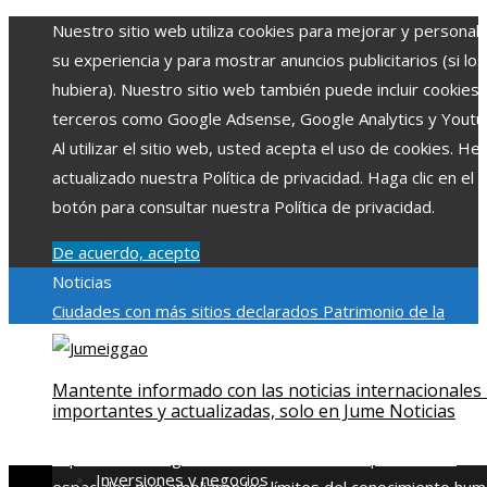
Nuestro sitio web utiliza cookies para mejorar y personali
su experiencia y para mostrar anuncios publicitarios (si los
hubiera). Nuestro sitio web también puede incluir cookies
terceros como Google Adsense, Google Analytics y Youtu
Al utilizar el sitio web, usted acepta el uso de cookies. H
actualizado nuestra Política de privacidad. Haga clic en el
botón para consultar nuestra Política de privacidad.
De acuerdo, acepto
Noticias
Ciudades con más sitios declarados Patrimonio de la
Humanidad y su importancia
Impacto económico y social de
estacionalidad turística en Montenegro
Claves para aumen
Mantente informado con las noticias internacionales
la inversión productiva y reducir la fragmentación económi
importantes y actualizadas, solo en Jume Noticias
en Bosnia y Herzegovina
La gran depresión de 1929 y su
impacto en la regulación bancaria
Las 15 exploraciones
Inversiones y negocios