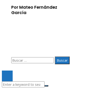
Por Mateo Fernández
García
Información
Aviso Legal
Quiénes somos
Contacto
Buscar:
© 2020 Todos los derechos Reservados.