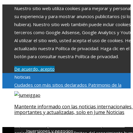
Nuestro sitio web utiliza cookies para mejorar y personali
su experiencia y para mostrar anuncios publicitarios (si los
hubiera). Nuestro sitio web también puede incluir cookies
terceros como Google Adsense, Google Analytics y Youtu
Al utilizar el sitio web, usted acepta el uso de cookies. H
actualizado nuestra Política de privacidad. Haga clic en el
botón para consultar nuestra Política de privacidad.
De acuerdo, acepto
Noticias
Ciudades con más sitios declarados Patrimonio de la
Humanidad y su importancia
Impacto económico y social de
estacionalidad turística en Montenegro
Claves para aumen
Mantente informado con las noticias internacionales
la inversión productiva y reducir la fragmentación económi
importantes y actualizadas, solo en Jume Noticias
en Bosnia y Herzegovina
La gran depresión de 1929 y su
impacto en la regulación bancaria
Las 15 exploraciones
Inversiones y negocios