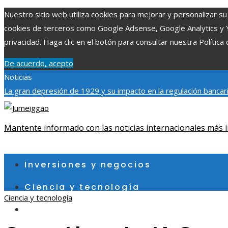
Nuestro sitio web utiliza cookies para mejorar y personalizar su 
cookies de terceros como Google Adsense, Google Analytics y You
privacidad. Haga clic en el botón para consultar nuestra Política 
De acuerdo, acepto
Noticias
La gran depresión de 1929 y su impacto en la regulación bancar
individuales más grandes y su impacto en la ciencia y tecnología
contribuye a un consumo eficiente en Egipto
Mantente informado con las noticias internacionales más i
jueves, agosto 6
Inversiones y negocios
Ciencia y tecnología
Ciencia y tecnología
Cultura y ocio