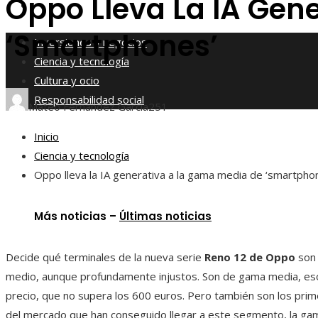
Oppo Lleva La IA Gen
Responsabilidad social
‘smartphones’
Inversiones y negocios
Ciencia y tecnología
Cultura y ocio
Responsabilidad social
Mateo Fernández García
251
Inicio
Ciencia y tecnología
Oppo lleva la IA generativa a la gama media de ‘smartpho
Más noticias –
Últimas noticias
Decide qué terminales de la nueva serie
Reno 12 de Oppo
son 
medio, aunque profundamente injustos. Son de gama media, eso
precio, que no supera los 600 euros. Pero también son los pri
del mercado que han conseguido llegar a este segmento, la ga