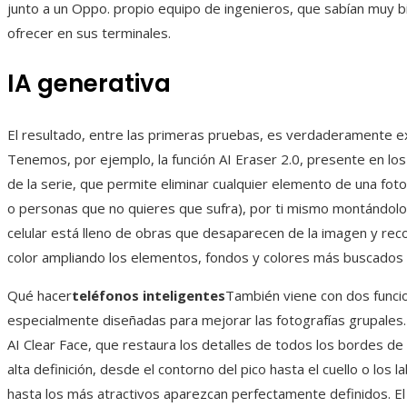
junto a un Oppo. propio equipo de ingenieros, que sabían muy b
ofrecer en sus terminales.
IA generativa
El resultado, entre las primeras pruebas, es verdaderamente e
Tenemos, por ejemplo, la función AI Eraser 2.0, presente en lo
de la serie, que permite eliminar cualquier elemento de una foto
o personas que no quieres que sufra), por ti mismo montándolo e
celular está lleno de obras que desaparecen de la imagen y rec
color ampliando los elementos, fondos y colores más buscados e
Qué hacer
teléfonos inteligentes
También viene con dos funci
especialmente diseñadas para mejorar las fotografías grupales.
AI Clear Face, que restaura los detalles de todos los bordes de 
alta definición, desde el contorno del pico hasta el cuello o los l
hasta los más atractivos aparezcan perfectamente definidos. E