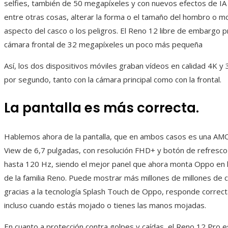
selfies, también de 50 megapíxeles y con nuevos efectos de IA
entre otras cosas, alterar la forma o el tamaño del hombro o mo
aspecto del casco o los peligros. El Reno 12 libre de embargo 
cámara frontal de 32 megapíxeles un poco más pequeña
Así, los dos dispositivos móviles graban vídeos en calidad 4K 
por segundo, tanto con la cámara principal como con la frontal.
La pantalla es más correcta.
Hablemos ahora de la pantalla, que en ambos casos es una AMO
View de 6,7 pulgadas, con resolución FHD+ y botón de refresco
hasta 120 Hz, siendo el mejor panel que ahora monta Oppo en 
de la familia Reno. Puede mostrar más millones de millones de c
gracias a la tecnología Splash Touch de Oppo, responde correc
incluso cuando estás mojado o tienes las manos mojadas.
En cuanto a protección contra golpes y caídas, el Reno 12 Pro 