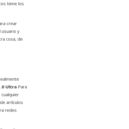
tos tiene los
ara crear
l usuario y
tra cosa, de
 realmente
.0 Ultra
Para
 cualquier
de artículos
ra redes