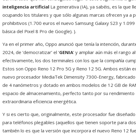
inteligencia artificial
La generativa (IA), ya sabéis, es la que l
ocupando los titulares y que sólo algunas marcas ofrecen ya a p
prohibitivos (1.700 euros el nuevo Samsung Galaxy S23 y 1.099 
básica del Pixel 8 Pro de Google). ).
Ya en el primer año, Oppo anunció que tenía la intención, dura
2024, de ‘democratizar’ el ‘
GENIA
‘ y ampliar aún más el rango al
efectivamente, los dos terminales con los que la compañía cum
Estos son Oppo Reno 12 Pro 5G y Reno 12 5G. Ambos están eq
nuevo procesador MediaTek Dimensity 7300-Energy, fabricado 
de 4 nanómetros y dotado en ambos modelos de 12 GB de RA
espacio de almacenamiento, perfecto tanto por su rendimiento
extraordinaria eficiencia energética.
Y si es cierto que, originalmente, este procesador fue diseñad
para teléfonos plegables (aquellos que tienen soporte para dos 
también lo es que la versión que incorpora el nuevo Reno 12 fu