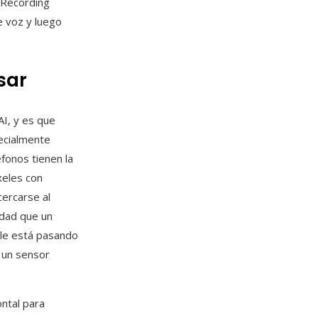
 Recording
 voz y luego
sar
AI, y es que
ecialmente
fonos tienen la
xeles con
cercarse al
idad que un
 le está pasando
 un sensor
ntal para