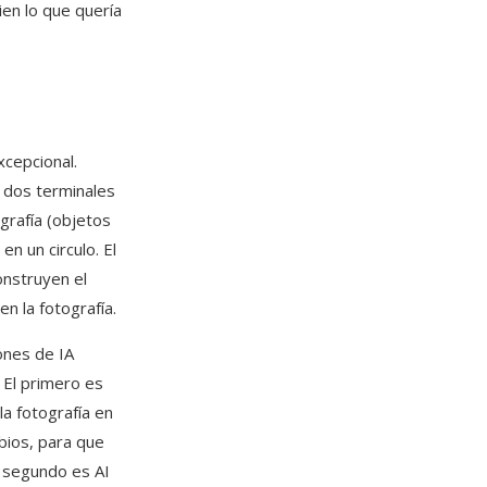
ien lo que quería
xcepcional.
s dos terminales
grafía (objetos
n un circulo. El
onstruyen el
n la fotografía.
ones de IA
 El primero es
la fotografía en
abios, para que
l segundo es AI