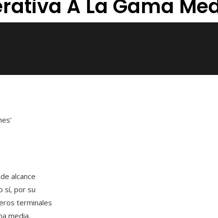
erativa A La Gama Med
nes’
de alcance
 sí, por su
meros terminales
ma media,