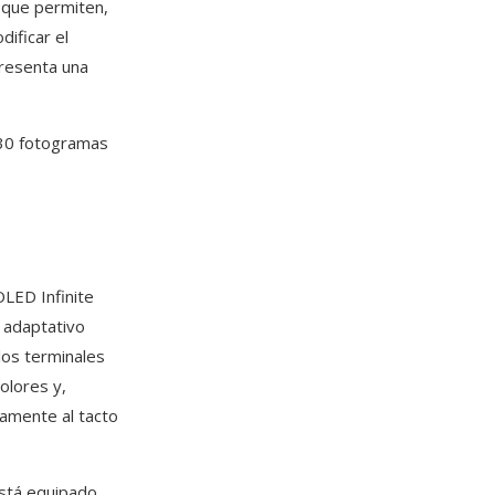
 que permiten,
dificar el
presenta una
y 30 fotogramas
LED Infinite
 adaptativo
los terminales
olores y,
tamente al tacto
está equipado