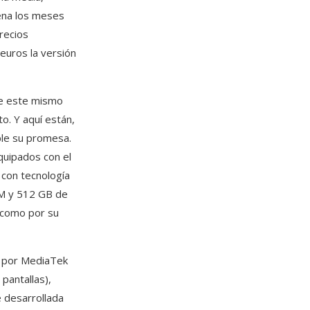
lena los meses
recios
euros la versión
nte este mismo
to. Y aquí están,
ple su promesa.
uipados con el
con tecnología
M y 512 GB de
 como por su
o por MediaTek
pantallas),
e desarrollada