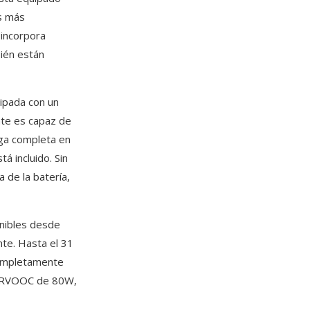
es más
 incorpora
bién están
ipada con un
te es capaz de
rga completa en
á incluido. Sin
 de la batería,
nibles desde
te. Hasta el 31
 completamente
UPERVOOC de 80W,