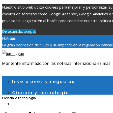
Nuestro sitio web utiliza cookies para mejorar y personalizar su 
cookies de terceros como Google Adsense, Google Analytics y You
privacidad. Haga clic en el botón para consultar nuestra Política 
De acuerdo, acepto
Noticias
La gran depresión de 1929 y su impacto en la regulación bancar
individuales más grandes y su impacto en la ciencia y tecnología
contribuye a un consumo eficiente en Egipto
Mantente informado con las noticias internacionales más i
jueves, agosto 6
Inversiones y negocios
Ciencia y tecnología
Ciencia y tecnología
Cultura y ocio