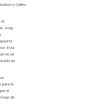
zation y Collins
 el
lo. «Hay
y
ropuerto
oso. Esta
aún no se
lorado en
sas
 para la
que el
rrizaje de