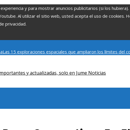
experiencia y para mostrar anuncios publicitarios (si los hubiera)
tube. Al utilizar el sitio web, usted acepta el uso de cookies. 
de privacidad.
ia
Las 15 exploraciones espaciales que ampliaron los límites del
Modelos de desarrollo sostenible basados en la economía azul en
mportantes y actualizadas, solo en Jume Noticias