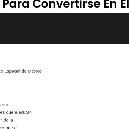
Para Convertirse En El
to Espacial de México
para
les que ejecutan
r de la
có que el