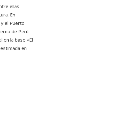
tre ellas
tura. En
 y el Puerto
ierno de Perú
l en la base «El
n estimada en