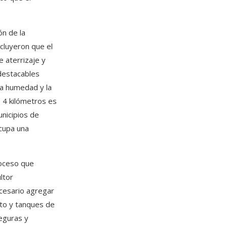
ón de la
cluyeron que el
 aterrizaje y
 destacables
ja humedad y la
 4 kilómetros es
unicipios de
ocupa una
roceso que
ltor
ecesario agregar
nto y tanques de
eguras y