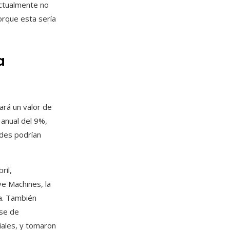
actualmente no
orque esta sería
a
ará un valor de
 anual del 9%,
ades podrían
ril,
ve Machines, la
na. También
nse de
iales, y tomaron