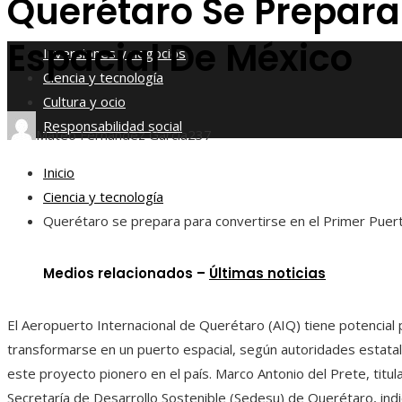
Querétaro Se Prepara 
Responsabilidad social
Espacial De México
Inversiones y negocios
Ciencia y tecnología
Cultura y ocio
Responsabilidad social
Mateo Fernández García
237
Inicio
Ciencia y tecnología
Querétaro se prepara para convertirse en el Primer Puer
Medios relacionados –
Últimas noticias
El Aeropuerto Internacional de Querétaro (AIQ) tiene potencial 
transformarse en un puerto espacial, según autoridades estata
este proyecto pionero en el país. Marco Antonio del Prete, titula
Secretaría de Desarrollo Sostenible (Sedesu) de Querétaro, indi