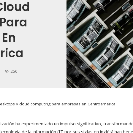
Cloud
Para
 En
rica
250
l desktops y cloud computing para empresas en Centroamérica
talización ha experimentado un impulso significativo, transformand
ecnología de la información (IT por sus siglas en inglés) han ben