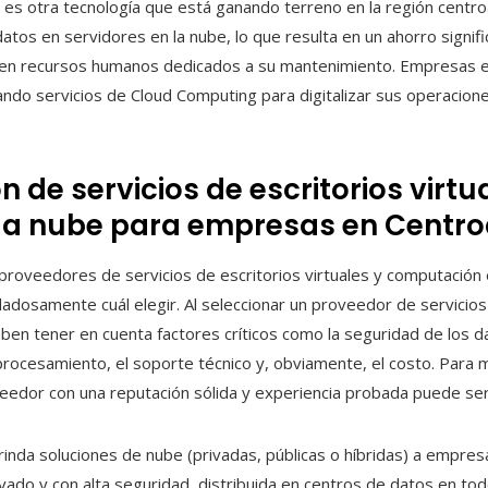
 es otra tecnología que está ganando terreno en la región centro
atos en servidores en la nube, lo que resulta en un ahorro signif
o en recursos humanos dedicados a su mantenimiento. Empresas 
o servicios de Cloud Computing para digitalizar sus operacione
n de servicios de escritorios virtu
la nube para empresas en Centr
 proveedores de servicios de escritorios virtuales y computación
dosamente cuál elegir. Al seleccionar un proveedor de servicios 
en tener en cuenta factores críticos como la seguridad de los da
procesamiento, el soporte técnico y, obviamente, el costo. Par
eedor con una reputación sólida y experiencia probada puede ser
 brinda soluciones de nube (privadas, públicas o híbridas) a empres
ivado y con alta seguridad, distribuida en centros de datos en to