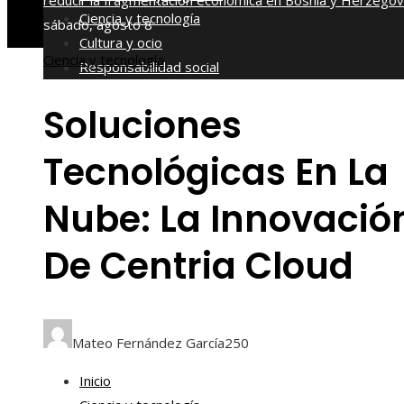
reducir la fragmentación económica en Bosnia y Herzegov
Ciencia y tecnología
sábado, agosto 8
Cultura y ocio
Ciencia y tecnología
Responsabilidad social
Soluciones
Tecnológicas En La
Nube: La Innovació
De Centria Cloud
Mateo Fernández García
250
Inicio