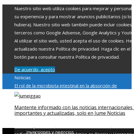
Nuestro sitio web utiliza cookies para mejorar y personali
su experiencia y para mostrar anuncios publicitarios (si los
hubiera). Nuestro sitio web también puede incluir cookies
terceros como Google Adsense, Google Analytics y Youtu
Al utilizar el sitio web, usted acepta el uso de cookies. H
actualizado nuestra Política de privacidad. Haga clic en el
botón para consultar nuestra Política de privacidad.
De acuerdo, acepto
Noticias
El rol de la microbiota intestinal en la absorción de
nutrientes
Reformas regulatorias derivadas de desastres
industriales emblemáticos
Ciudades con más sitios declar
Mantente informado con las noticias internacionales
Patrimonio de la Humanidad y su importancia
Impacto
importantes y actualizadas, solo en Jume Noticias
económico y social de la estacionalidad turística en
Montenegro
Claves para aumentar la inversión productiva 
Inversiones y negocios