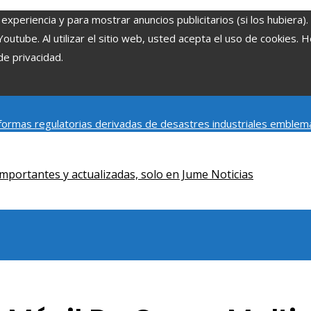
experiencia y para mostrar anuncios publicitarios (si los hubiera)
tube. Al utilizar el sitio web, usted acepta el uso de cookies. 
de privacidad.
ormas regulatorias derivadas de desastres industriales emblem
y social de la estacionalidad turística en Montenegro
Claves para
mportantes y actualizadas, solo en Jume Noticias