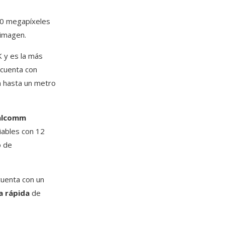
 50 megapíxeles
 imagen.
K y es la más
 cuenta con
n hasta un metro
alcomm
ables con 12
o de
cuenta con un
a rápida
de