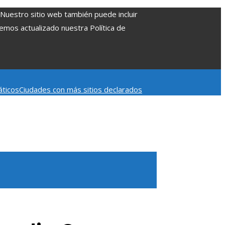
. Nuestro sitio web también puede incluir
Hemos actualizado nuestra Política de
áticos
Ciudades con más sitios declarados
 aumentar la inversión productiva y reducir la