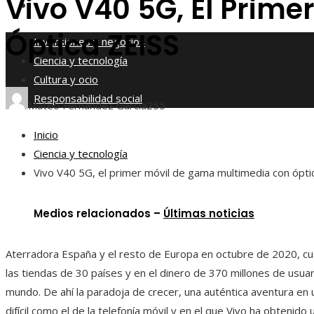
Vivo V40 5G, El Prim
Responsabilidad social
Óptica ZEISS
Inversiones y negocios
Ciencia y tecnología
Cultura y ocio
Responsabilidad social
Mateo Fernández García
255
Inicio
Ciencia y tecnología
Vivo V40 5G, el primer móvil de gama multimedia con ópti
Medios relacionados –
Últimas noticias
Aterradora España y el resto de Europa en octubre de 2020, c
las tiendas de 30 países y en el dinero de 370 millones de usuar
mundo. De ahí la paradoja de crecer, una auténtica aventura en
difícil como el de la telefonía móvil y en el que Vivo ha obtenido