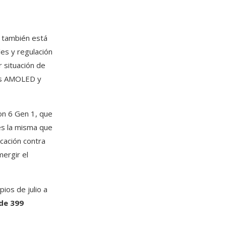
o también está
es y regulación
 situación de
 es AMOLED y
n 6 Gen 1, que
es la misma que
icación contra
mergir el
pios de julio a
de 399