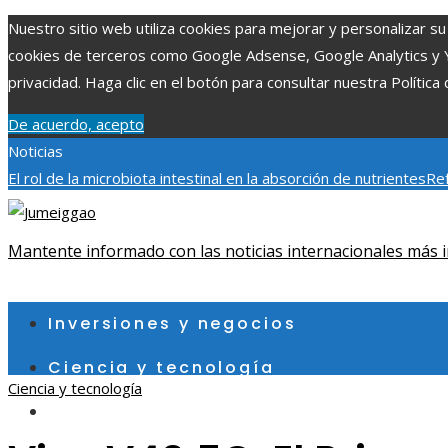
Nuestro sitio web utiliza cookies para mejorar y personalizar su 
cookies de terceros como Google Adsense, Google Analytics y You
privacidad. Haga clic en el botón para consultar nuestra Política 
De acuerdo, acepto
Noticias
El rol de la microbiota intestinal en la absorción de nutrientes
Ref
Patrimonio de la Humanidad y su importancia
Impacto económico 
fragmentación económica en Bosnia y Herzegovina
Mantente informado con las noticias internacionales más i
sábado, agosto 8
Inversiones y negocios
Ciencia y tecnología
Ciencia y tecnología
Cultura y ocio