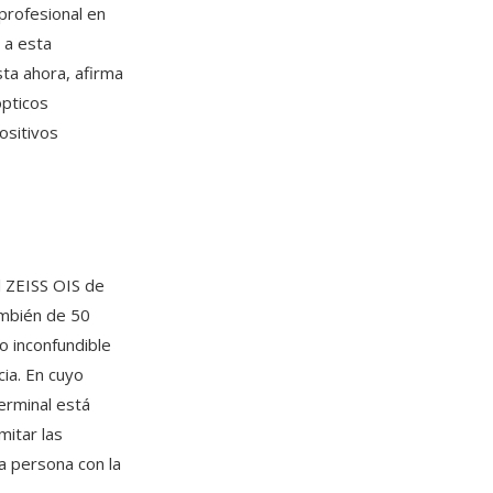
profesional en
 a esta
sta ahora, afirma
ópticos
ositivos
l ZEISS OIS de
ambién de 50
lo inconfundible
ia. En cuyo
erminal está
mitar las
a persona con la