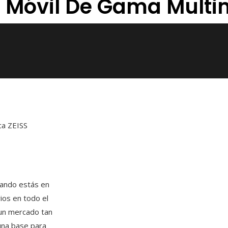
er Móvil De Gama Mult
ca ZEISS
uando estás en
ios en todo el
 un mercado tan
 una base para