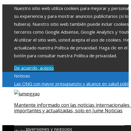
Nuestro sitio web utiliza cookies para mejorar y personali
su experiencia y para mostrar anuncios publicitarios (si los
hubiera). Nuestro sitio web también puede incluir cookies
terceros como Google Adsense, Google Analytics y Youtu
Al utilizar el sitio web, usted acepta el uso de cookies. H
actualizado nuestra Política de privacidad. Haga clic en el
botón para consultar nuestra Política de privacidad.
De acuerdo, acepto
Noticias
Las ONG con mayor presupuesto y alcance en salud públic
educación
Impacto económico y social de la estacionalidad
turística en Montenegro
La gran depresión de 1929 y su
Mantente informado con las noticias internacionales
impacto en la regulación bancaria
Cómo la RSE impulsa el
importantes y actualizadas, solo en Jume Noticias
desarrollo social y ambiental en comunidades chilenas
Dis
impulsa videos cortos en TikTok para atraer a usuarios
Inversiones y negocios