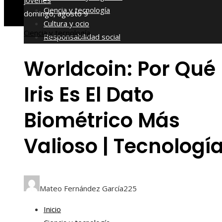
jóvenes
Ciencia y tecnología
domingo, agosto 9
Cultura y ocio
Ciencia y tecnología
Responsabilidad social
Worldcoin: Por Qué 
Iris Es El Dato
Biométrico Más
Valioso | Tecnologí
Mateo Fernández García
225
Inicio